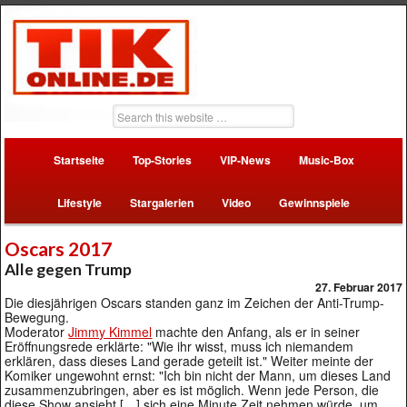
Startseite
Top-Stories
VIP-News
Music-Box
Lifestyle
Stargalerien
Video
Gewinnspiele
Oscars 2017
Alle gegen Trump
27. Februar 2017
Die diesjährigen Oscars standen ganz im Zeichen der Anti-Trump-
Bewegung.
Moderator
Jimmy Kimmel
machte den Anfang, als er in seiner
Eröffnungsrede erklärte: "Wie ihr wisst, muss ich niemandem
erklären, dass dieses Land gerade geteilt ist." Weiter meinte der
Komiker ungewohnt ernst: "Ich bin nicht der Mann, um dieses Land
zusammenzubringen, aber es ist möglich. Wenn jede Person, die
diese Show ansieht […] sich eine Minute Zeit nehmen würde, um