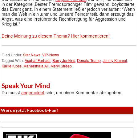
in der Kategorie ‚Bester Fremdsprachiger Film‘ gewann, boykottierte
das Event ganz. In einem Statement ließ er jedoch verlauten: "Wenn
man die Welt in ein ‚uns‘ und ‚unsere Feinde‘ teilt, dann erzeugt das
Angst, was eine irreführende Rechtfertigung für Aggression und
Krieg ist."
Deine Meinung zu diesem Thema? Hier kommentieren!
Filed Under:
Star News
,
VIP-News
Tagged With:
Asghar Farhadi
,
Barry Jenkins
,
Donald Trump
,
Jimmy Kimmel
,
Karlie Kloss
,
Mahershala Ali
,
Meryl Streep
Speak Your Mind
Du musst
angemeldet
sein, um einen Kommentar abzugeben.
Werde jetzt Facebook-Fan!