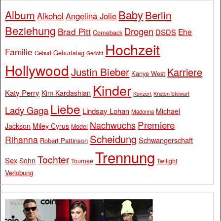
Baby
Album
Berlin
Alkohol
Angelina Jolie
Beziehung
Drogen
Brad Pitt
Ehe
DSDS
Comeback
Hochzeit
Familie
Geburtstag
Geburt
Gericht
Hollywood
Justin Bieber
Karriere
Kanye West
Kinder
Katy Perry
Kim Kardashian
Konzert
Kristen Stewart
Liebe
Lady Gaga
Lindsay Lohan
Michael
Madonna
Premiere
Nachwuchs
Jackson
Miley Cyrus
Model
Scheidung
Rihanna
Schwangerschaft
Robert Pattinson
Trennung
Tochter
Sex
Sohn
Tournee
Twilight
Verlobung