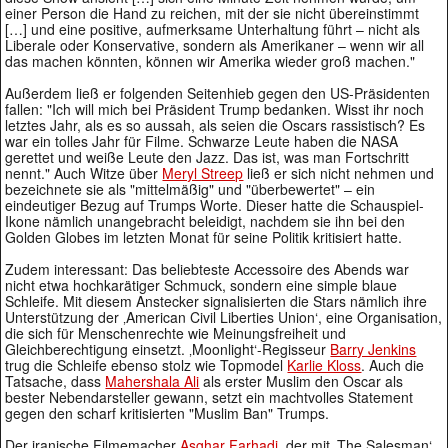
einer Person die Hand zu reichen, mit der sie nicht übereinstimmt
[…] und eine positive, aufmerksame Unterhaltung führt – nicht als
Liberale oder Konservative, sondern als Amerikaner – wenn wir all
das machen könnten, können wir Amerika wieder groß machen."
Außerdem ließ er folgenden Seitenhieb gegen den US-Präsidenten
fallen: "Ich will mich bei Präsident Trump bedanken. Wisst ihr noch
letztes Jahr, als es so aussah, als seien die Oscars rassistisch? Es
war ein tolles Jahr für Filme. Schwarze Leute haben die NASA
gerettet und weiße Leute den Jazz. Das ist, was man Fortschritt
nennt." Auch Witze über
Meryl Streep
ließ er sich nicht nehmen und
bezeichnete sie als "mittelmäßig" und "überbewertet" – ein
eindeutiger Bezug auf Trumps Worte. Dieser hatte die Schauspiel-
Ikone nämlich unangebracht beleidigt, nachdem sie ihn bei den
Golden Globes im letzten Monat für seine Politik kritisiert hatte.
Zudem interessant: Das beliebteste Accessoire des Abends war
nicht etwa hochkarätiger Schmuck, sondern eine simple blaue
Schleife. Mit diesem Anstecker signalisierten die Stars nämlich ihre
Unterstützung der ‚American Civil Liberties Union‘, eine Organisation,
die sich für Menschenrechte wie Meinungsfreiheit und
Gleichberechtigung einsetzt. ‚Moonlight‘-Regisseur
Barry Jenkins
trug die Schleife ebenso stolz wie Topmodel
Karlie Kloss
. Auch die
Tatsache, dass
Mahershala Ali
als erster Muslim den Oscar als
bester Nebendarsteller gewann, setzt ein machtvolles Statement
gegen den scharf kritisierten "Muslim Ban" Trumps.
Der iranische Filmemacher
Asghar Farhadi
, der mit ‚The Salesman‘