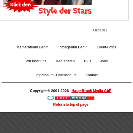
Kamerateam Berlin
Fotoagentur Berlin
Event-Fotos
Wir über uns
Mediadaten
B2B
Jobs
Impressum / Datenschutz
Kontakt
Copyright © 2001-2026 ·
HauptBruch Media GbR
Return to top of page