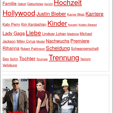
Hochzeit
Familie
Geburtstag
Geburt
Gericht
Hollywood
Justin Bieber
Karriere
Kanye West
Kinder
Katy Perry
Kim Kardashian
Konzert
Kristen Stewart
Liebe
Lady Gaga
Lindsay Lohan
Michael
Madonna
Premiere
Nachwuchs
Jackson
Miley Cyrus
Model
Scheidung
Rihanna
Schwangerschaft
Robert Pattinson
Trennung
Tochter
Sex
Sohn
Tournee
Twilight
Verlobung