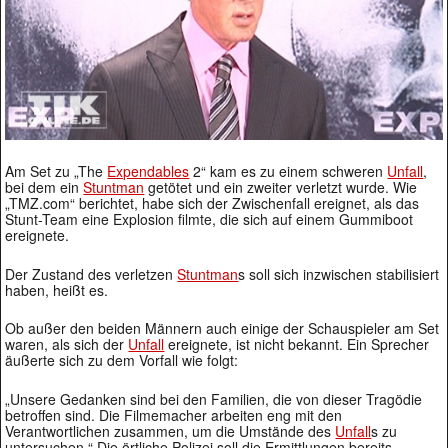
Am Set zu „The
Expendables
2“ kam es zu einem schweren
Unfall
,
bei dem ein
Stuntman
getötet und ein zweiter verletzt wurde. Wie
„TMZ.com“ berichtet, habe sich der Zwischenfall ereignet, als das
Stunt-Team eine Explosion filmte, die sich auf einem Gummiboot
ereignete.
Der Zustand des verletzen
Stuntman
s soll sich inzwischen stabilisiert
haben, heißt es.
Ob außer den beiden Männern auch einige der Schauspieler am Set
waren, als sich der
Unfall
ereignete, ist nicht bekannt. Ein Sprecher
äußerte sich zu dem Vorfall wie folgt:
„Unsere Gedanken sind bei den Familien, die von dieser Tragödie
betroffen sind. Die Filmemacher arbeiten eng mit den
Verantwortlichen zusammen, um die Umstände des
Unfall
s zu
untersuchen.“ Die örtliche Polizei soll die Ermittlungen bereits