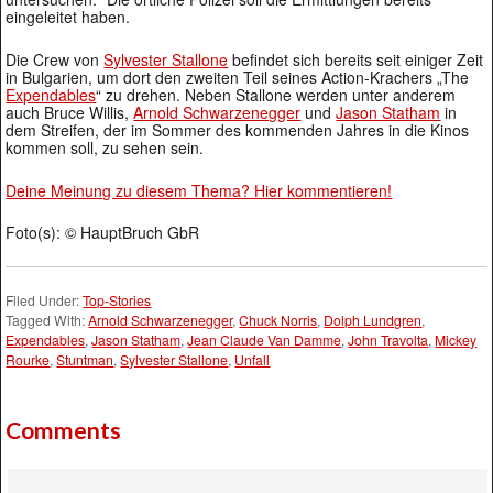
eingeleitet haben.
Die Crew von
Sylvester Stallone
befindet sich bereits seit einiger Zeit
in Bulgarien, um dort den zweiten Teil seines Action-Krachers „The
Expendables
“ zu drehen. Neben Stallone werden unter anderem
auch Bruce Willis,
Arnold Schwarzenegger
und
Jason Statham
in
dem Streifen, der im Sommer des kommenden Jahres in die Kinos
kommen soll, zu sehen sein.
Deine Meinung zu diesem Thema? Hier kommentieren!
Foto(s): © HauptBruch GbR
Filed Under:
Top-Stories
Tagged With:
Arnold Schwarzenegger
,
Chuck Norris
,
Dolph Lundgren
,
Expendables
,
Jason Statham
,
Jean Claude Van Damme
,
John Travolta
,
Mickey
Rourke
,
Stuntman
,
Sylvester Stallone
,
Unfall
Comments