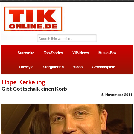
Startseite
Top-Stories
VIP-News
Music-Box
Lifestyle
Stargalerien
Video
Gewinnspiele
Hape Kerkeling
Gibt Gottschalk einen Korb!
5. November 2011