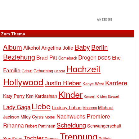
Zum Thema
Baby
Album
Berlin
Alkohol
Angelina Jolie
Beziehung
Drogen
Brad Pitt
Ehe
DSDS
Comeback
Hochzeit
Familie
Geburtstag
Geburt
Gericht
Hollywood
Justin Bieber
Karriere
Kanye West
Kinder
Katy Perry
Kim Kardashian
Konzert
Kristen Stewart
Liebe
Lady Gaga
Lindsay Lohan
Michael
Madonna
Premiere
Nachwuchs
Jackson
Miley Cyrus
Model
Scheidung
Rihanna
Schwangerschaft
Robert Pattinson
Trennung
Tochter
Sex
Sohn
Tournee
Twilight