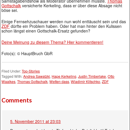
Samstagabendshow als Moderator übernehmen müsste.
Thomas
Gottschalk
versicherte Kerkeling, dass er über diese Absage nicht
böse sei.
Einige Fernsehzuschauer werden nun wohl enttäuscht sein und das
ZDF
dürfte ein Problem haben. Oder hat man hinter den Kulissen
schon längst einen Gottschalk-Ersatz gefunden?
Deine Meinung zu diesem Thema? Hier kommentieren!
Foto(s): © HauptBruch GbR
Filed Under:
Top-Stories
Tagged With:
Andrea Sawatzki
,
Hape Kerkeling
,
Justin Timberlake
,
Otto
Waalkes
,
Thomas Gottschalk
,
Wetten dass
,
Wladimir Klitschko
,
ZDF
Comments
5. November 2011 at 23:03