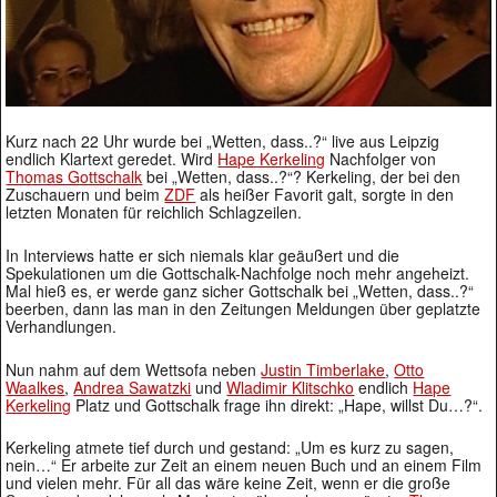
Kurz nach 22 Uhr wurde bei „Wetten, dass..?“ live aus Leipzig
endlich Klartext geredet. Wird
Hape Kerkeling
Nachfolger von
Thomas Gottschalk
bei „Wetten, dass..?“? Kerkeling, der bei den
Zuschauern und beim
ZDF
als heißer Favorit galt, sorgte in den
letzten Monaten für reichlich Schlagzeilen.
In Interviews hatte er sich niemals klar geäußert und die
Spekulationen um die Gottschalk-Nachfolge noch mehr angeheizt.
Mal hieß es, er werde ganz sicher Gottschalk bei „Wetten, dass..?“
beerben, dann las man in den Zeitungen Meldungen über geplatzte
Verhandlungen.
Nun nahm auf dem Wettsofa neben
Justin Timberlake
,
Otto
Waalkes
,
Andrea Sawatzki
und
Wladimir Klitschko
endlich
Hape
Kerkeling
Platz und Gottschalk frage ihn direkt: „Hape, willst Du…?“.
Kerkeling atmete tief durch und gestand: „Um es kurz zu sagen,
nein…“ Er arbeite zur Zeit an einem neuen Buch und an einem Film
und vielen mehr. Für all das wäre keine Zeit, wenn er die große