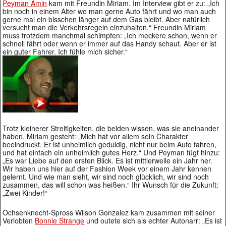
Peyman Amin
kam mit Freundin Miriam. Im Interview gibt er zu: „Ich
bin noch in einem Alter wo man gerne Auto fährt und wo man auch
gerne mal ein bisschen länger auf dem Gas bleibt. Aber natürlich
versucht man die Verkehrsregeln einzuhalten.“ Freundin Miriam
muss trotzdem manchmal schimpfen: „Ich meckere schon, wenn er
schnell fährt oder wenn er immer auf das Handy schaut. Aber er ist
ein guter Fahrer. Ich fühle mich sicher.“
Trotz kleinerer Streitigkeiten, die beiden wissen, was sie aneinander
haben. Miriam gesteht: „Mich hat vor allem sein Charakter
beeindruckt. Er ist unheimlich geduldig, nicht nur beim Auto fahren,
und hat einfach ein unheimlich gutes Herz.“ Und Peyman fügt hinzu:
„Es war Liebe auf den ersten Blick. Es ist mittlerweile ein Jahr her.
Wir haben uns hier auf der Fashion Week vor einem Jahr kennen
gelernt. Und wie man sieht, wir sind noch glücklich, wir sind noch
zusammen, das will schon was heißen.“ Ihr Wunsch für die Zukunft:
„Zwei Kinder!“
Ochsenknecht-Spross Wilson Gonzalez kam zusammen mit seiner
Verlobten
Bonnie Strange
und outete sich als echter Autonarr: „Es ist