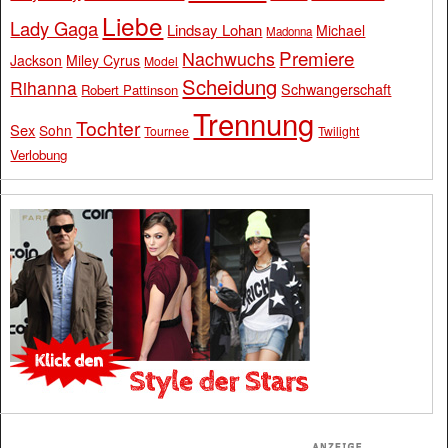
Liebe
Lady Gaga
Lindsay Lohan
Michael
Madonna
Premiere
Nachwuchs
Jackson
Miley Cyrus
Model
Scheidung
Rihanna
Schwangerschaft
Robert Pattinson
Trennung
Tochter
Sex
Sohn
Tournee
Twilight
Verlobung