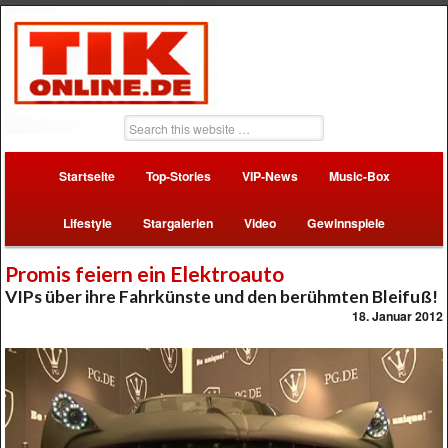
Startseite
Top-Stories
VIP-News
Music-Box
Lifestyle
Stargalerien
Video
Gewinnspiele
Promis feiern ein Elektroauto
VIPs über ihre Fahrkünste und den berühmten Bleifuß!
18. Januar 2012