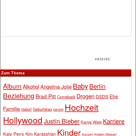
Zum Thema
Baby
Album
Berlin
Alkohol
Angelina Jolie
Beziehung
Drogen
Brad Pitt
Ehe
DSDS
Comeback
Hochzeit
Familie
Geburtstag
Geburt
Gericht
Hollywood
Justin Bieber
Karriere
Kanye West
Kinder
Katy Perry
Kim Kardashian
Konzert
Kristen Stewart