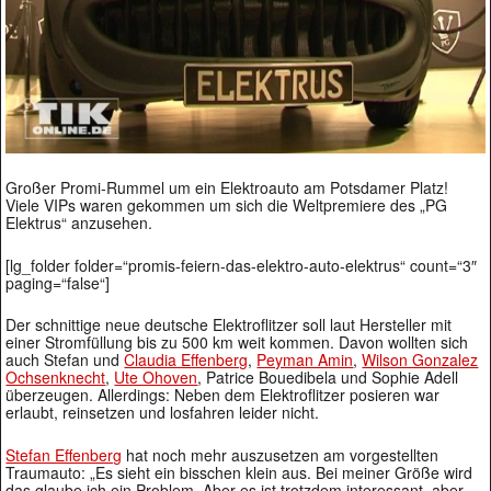
Großer Promi-Rummel um ein Elektroauto am Potsdamer Platz!
Viele VIPs waren gekommen um sich die Weltpremiere des „PG
Elektrus“ anzusehen.
[lg_folder folder=“promis-feiern-das-elektro-auto-elektrus“ count=“3″
paging=“false“]
Der schnittige neue deutsche Elektroflitzer soll laut Hersteller mit
einer Stromfüllung bis zu 500 km weit kommen. Davon wollten sich
auch Stefan und
Claudia Effenberg
,
Peyman Amin
,
Wilson Gonzalez
Ochsenknecht
,
Ute Ohoven
, Patrice Bouedibela und Sophie Adell
überzeugen. Allerdings: Neben dem Elektroflitzer posieren war
erlaubt, reinsetzen und losfahren leider nicht.
Stefan Effenberg
hat noch mehr auszusetzen am vorgestellten
Traumauto: „Es sieht ein bisschen klein aus. Bei meiner Größe wird
das glaube ich ein Problem. Aber es ist trotzdem interessant, aber