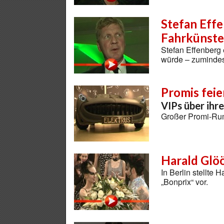
Stefan Eff
Fahrkünst
Stefan Effenberg 
würde – zuminde
Promis feie
VIPs über ihr
Großer Promi-Ru
Harald Glöö
In Berlin stellte 
„Bonprix“ vor.