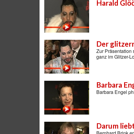
Harald Glöö
Der glitzer
Zur Präsentation 
ganz im Glitzer-L
Barbara En
Barbara Engel phi
Darum lieb
Bernhard Brink erk