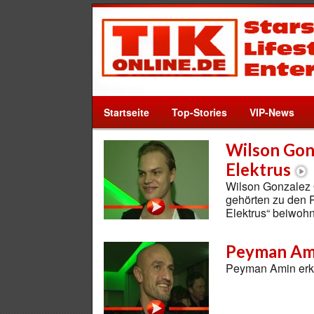
Startseite
Top-Stories
VIP-News
Wilson Gon
Elektrus
Wilson Gonzalez 
gehörten zu den P
Elektrus“ beiwohn
Peyman Ami
Peyman Amin erklä