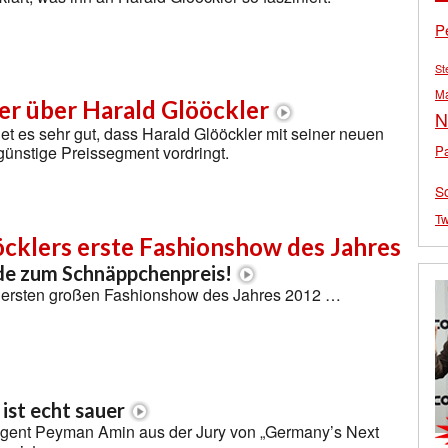
P
St
M
er über Harald Glööckler
N
det es sehr gut, dass Harald Glööckler mit seiner neuen
Pa
 günstige Preissegment vordringt.
S
Tw
öcklers erste Fashionshow des Jahres
e zum Schnäppchenpreis!
r ersten großen Fashionshow des Jahres 2012 …
st echt sauer
ent Peyman Amin aus der Jury von „Germany’s Next