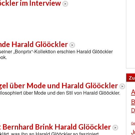
ckler im Interview
nde Harald Glööckler
seiner „Bonprix“-Kollektion erschien Harald Glööckler
ook.
Zu
gel über Mode und Harald Glööckler
A
losophiert über Mode und den Stil von Harald Glööckler.
B
D
Ge
t Bernhard Brink Harald Glööckler
J
lärt, was ihn an Harald Glööckler so fasziniert.