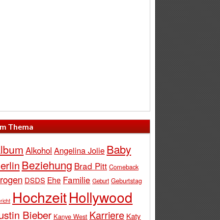
m Thema
Baby
lbum
Alkohol
Angelina Jolie
Beziehung
erlin
Brad Pitt
Comeback
rogen
Familie
Ehe
DSDS
Geburtstag
Geburt
Hochzeit
Hollywood
richt
ustin Bieber
Karriere
Katy
Kanye West