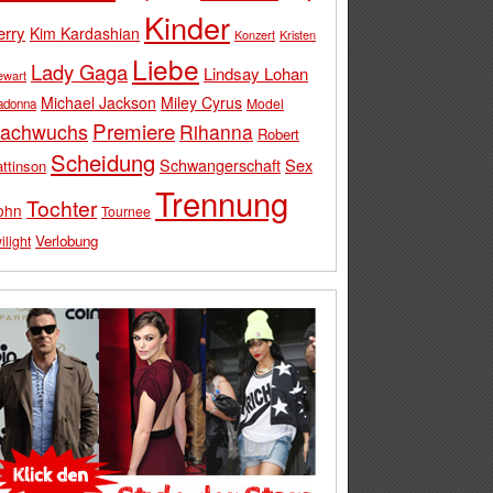
Kinder
erry
Kim Kardashian
Konzert
Kristen
Liebe
Lady Gaga
Lindsay Lohan
ewart
Michael Jackson
Miley Cyrus
Model
adonna
Premiere
achwuchs
Rihanna
Robert
Scheidung
Schwangerschaft
Sex
ttinson
Trennung
Tochter
ohn
Tournee
Verlobung
ilight