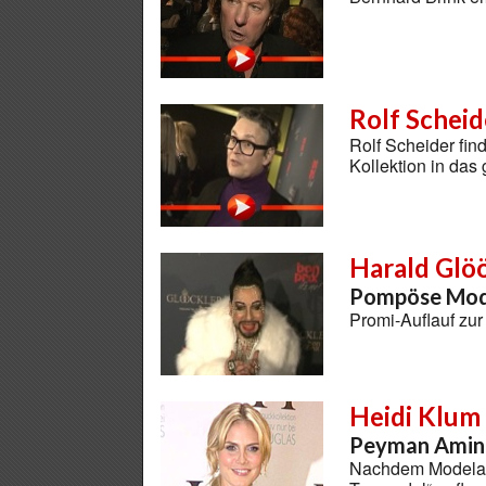
Rolf Scheid
Rolf Scheider fin
Kollektion in das
Harald Glö
Pompöse Mod
Promi-Auflauf zu
Heidi Klum
Peyman Amin i
Nachdem Modelag