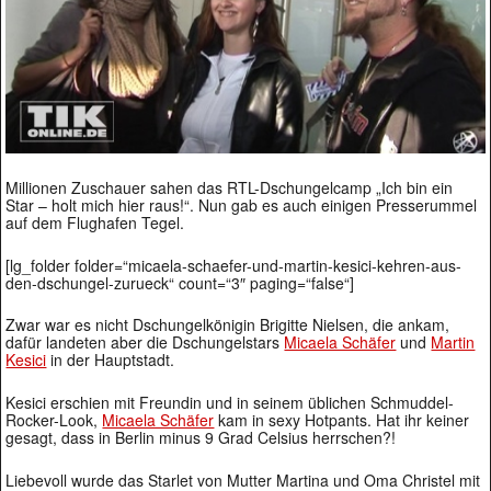
Millionen Zuschauer sahen das RTL-Dschungelcamp „Ich bin ein
Star – holt mich hier raus!“. Nun gab es auch einigen Presserummel
auf dem Flughafen Tegel.
[lg_folder folder=“micaela-schaefer-und-martin-kesici-kehren-aus-
den-dschungel-zurueck“ count=“3″ paging=“false“]
Zwar war es nicht Dschungelkönigin Brigitte Nielsen, die ankam,
dafür landeten aber die Dschungelstars
Micaela Schäfer
und
Martin
Kesici
in der Hauptstadt.
Kesici erschien mit Freundin und in seinem üblichen Schmuddel-
Rocker-Look,
Micaela Schäfer
kam in sexy Hotpants. Hat ihr keiner
gesagt, dass in Berlin minus 9 Grad Celsius herrschen?!
Liebevoll wurde das Starlet von Mutter Martina und Oma Christel mit