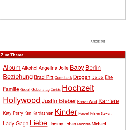
Zum Thema
Baby
Album
Berlin
Alkohol
Angelina Jolie
Beziehung
Drogen
Brad Pitt
Ehe
DSDS
Comeback
Hochzeit
Familie
Geburtstag
Geburt
Gericht
Hollywood
Justin Bieber
Karriere
Kanye West
Kinder
Katy Perry
Kim Kardashian
Konzert
Kristen Stewart
Liebe
Lady Gaga
Lindsay Lohan
Michael
Madonna