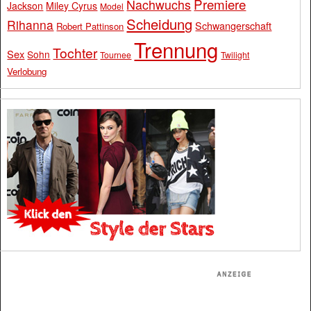
Premiere
Nachwuchs
Jackson
Miley Cyrus
Model
Scheidung
Rihanna
Schwangerschaft
Robert Pattinson
Trennung
Tochter
Sex
Sohn
Tournee
Twilight
Verlobung