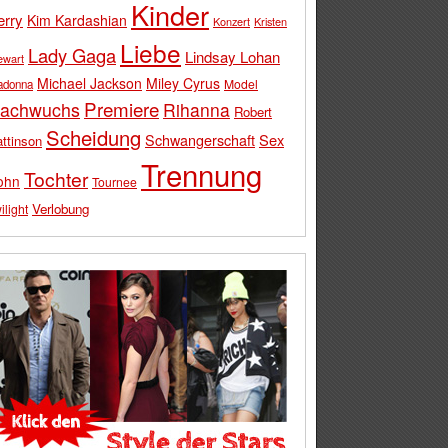
Kinder
erry
Kim Kardashian
Konzert
Kristen
Liebe
Lady Gaga
Lindsay Lohan
ewart
Michael Jackson
Miley Cyrus
Model
adonna
Premiere
achwuchs
Rihanna
Robert
Scheidung
Schwangerschaft
Sex
ttinson
Trennung
Tochter
ohn
Tournee
Verlobung
ilight