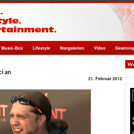
Music-Box
Lifestyle
Stargalerien
Video
Gewinnsp
We
ci an
21. Februar 2012