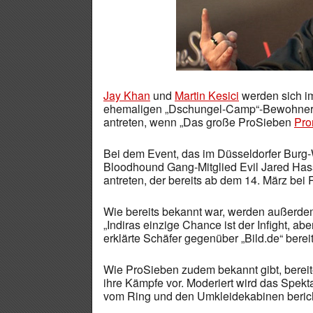
Jay Khan
und
Martin Kesici
werden sich i
ehemaligen „Dschungel-Camp“-Bewohner 
antreten, wenn „Das große ProSieben
Pro
Bei dem Event, das im Düsseldorfer Burg-
Bloodhound Gang-Mitglied Evil Jared Has
antreten, der bereits ab dem 14. März bei
Wie bereits bekannt war, werden außerd
„Indiras einzige Chance ist der Infight, ab
erklärte Schäfer gegenüber „Bild.de“ bereit
Wie ProSieben zudem bekannt gibt, bereite
ihre Kämpfe vor. Moderiert wird das Spek
vom Ring und den Umkleidekabinen berich