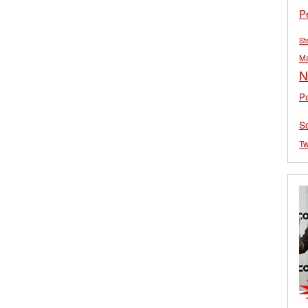
P
St
M
N
Pa
S
Tw