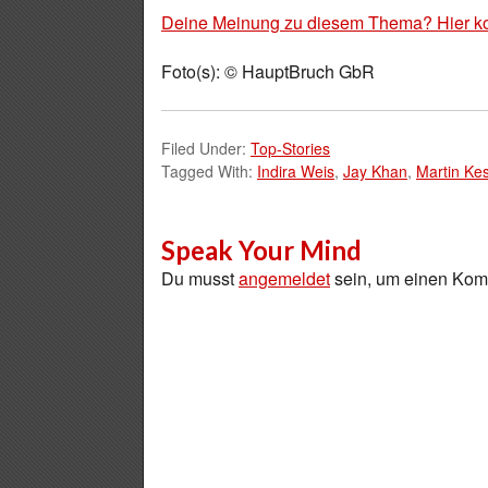
Deine Meinung zu diesem Thema? Hier k
Foto(s): © HauptBruch GbR
Filed Under:
Top-Stories
Tagged With:
Indira Weis
,
Jay Khan
,
Martin Kes
Speak Your Mind
Du musst
angemeldet
sein, um einen Ko