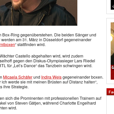
m Box-Ring gegenüberstehen. Die beiden Sänger und
werden am 31. März in Düsseldorf gegeneinander
miboxen
“ stattfinden wird.
Wächter Castello abgehalten wird, wird zudem
selhoff gegen den Diskus-Olympiasieger Lars Riedel
 RTL für „Let’s Dance“ das Tanzbein schwingen wird.
em
Micaela Schäfer
und
Indira Weis
gegeneinander boxen.
er ich werde sie mit meinen Brüsten auf Distanz halten“,
s ihre Strategie.
Fa
n sich die Prominenten mit professionellen Trainern auf
takel von Steven Gätjen, während Charlotte Engelhard
ten wird.