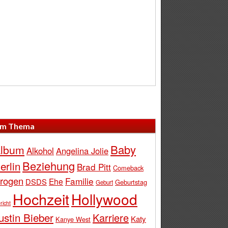
m Thema
Baby
lbum
Alkohol
Angelina Jolie
Beziehung
erlin
Brad Pitt
Comeback
rogen
Familie
Ehe
DSDS
Geburtstag
Geburt
Hochzeit
Hollywood
richt
ustin Bieber
Karriere
Katy
Kanye West