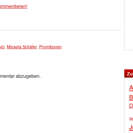
ommentieren!
ici
,
Micaela Schäfer
,
Promiboxen
Zu
mmentar abzugeben.
A
B
D
Ge
J