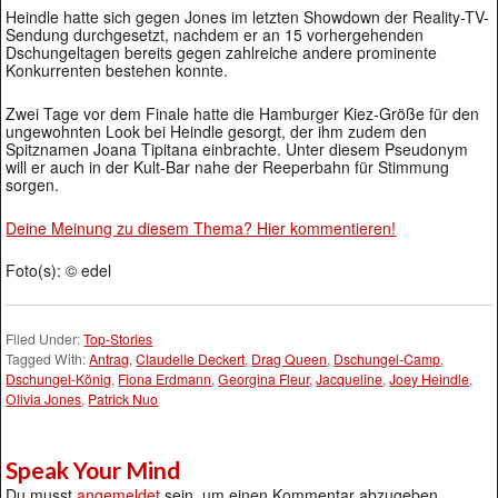
Heindle hatte sich gegen Jones im letzten Showdown der Reality-TV-
Sendung durchgesetzt, nachdem er an 15 vorhergehenden
Dschungeltagen bereits gegen zahlreiche andere prominente
Konkurrenten bestehen konnte.
Zwei Tage vor dem Finale hatte die Hamburger Kiez-Größe für den
ungewohnten Look bei Heindle gesorgt, der ihm zudem den
Spitznamen Joana Tipitana einbrachte. Unter diesem Pseudonym
will er auch in der Kult-Bar nahe der Reeperbahn für Stimmung
sorgen.
Deine Meinung zu diesem Thema? Hier kommentieren!
Foto(s): © edel
Filed Under:
Top-Stories
Tagged With:
Antrag
,
Claudelle Deckert
,
Drag Queen
,
Dschungel-Camp
,
Dschungel-König
,
Fiona Erdmann
,
Georgina Fleur
,
Jacqueline
,
Joey Heindle
,
Olivia Jones
,
Patrick Nuo
Speak Your Mind
Du musst
angemeldet
sein, um einen Kommentar abzugeben.