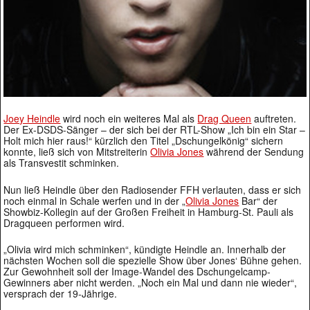
Joey Heindle
wird noch ein weiteres Mal als
Drag Queen
auftreten.
Der Ex-DSDS-Sänger – der sich bei der RTL-Show „Ich bin ein Star –
Holt mich hier raus!“ kürzlich den Titel „Dschungelkönig“ sichern
konnte, ließ sich von Mitstreiterin
Olivia Jones
während der Sendung
als Transvestit schminken.
Nun ließ Heindle über den Radiosender FFH verlauten, dass er sich
noch einmal in Schale werfen und in der „
Olivia Jones
Bar“ der
Showbiz-Kollegin auf der Großen Freiheit in Hamburg-St. Pauli als
Dragqueen performen wird.
„Olivia wird mich schminken“, kündigte Heindle an. Innerhalb der
nächsten Wochen soll die spezielle Show über Jones‘ Bühne gehen.
Zur Gewohnheit soll der Image-Wandel des Dschungelcamp-
Gewinners aber nicht werden. „Noch ein Mal und dann nie wieder“,
versprach der 19-Jährige.