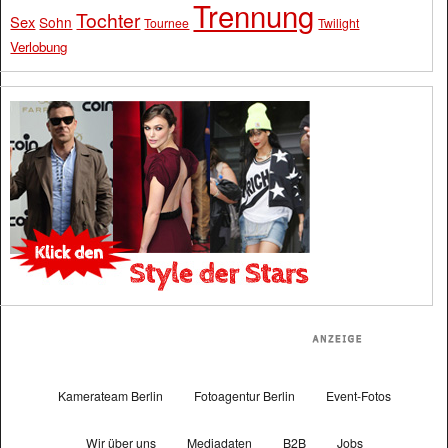
Trennung
Tochter
Sex
Sohn
Tournee
Twilight
Verlobung
Kamerateam Berlin
Fotoagentur Berlin
Event-Fotos
Wir über uns
Mediadaten
B2B
Jobs