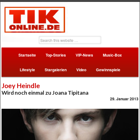
Startseite
Top-Stories
VIP-News
Music-Box
Lifestyle
Stargalerien
Video
Gewinnspiele
Joey Heindle
Wird noch einmal zu Joana Tipitana
29. Januar 2013