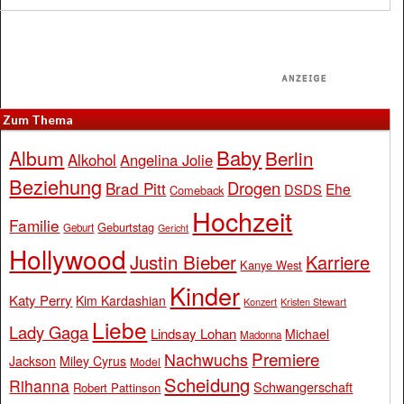
Zum Thema
Baby
Album
Berlin
Alkohol
Angelina Jolie
Beziehung
Drogen
Brad Pitt
Ehe
DSDS
Comeback
Hochzeit
Familie
Geburtstag
Geburt
Gericht
Hollywood
Justin Bieber
Karriere
Kanye West
Kinder
Katy Perry
Kim Kardashian
Konzert
Kristen Stewart
Liebe
Lady Gaga
Lindsay Lohan
Michael
Madonna
Premiere
Nachwuchs
Jackson
Miley Cyrus
Model
Scheidung
Rihanna
Schwangerschaft
Robert Pattinson