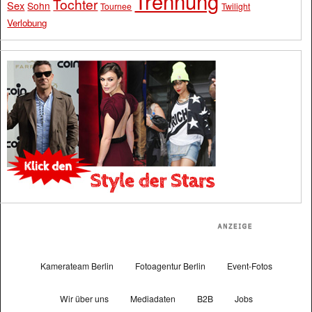
Trennung
Tochter
Sex
Sohn
Tournee
Twilight
Verlobung
Kamerateam Berlin
Fotoagentur Berlin
Event-Fotos
Wir über uns
Mediadaten
B2B
Jobs