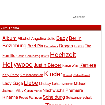
Zum Thema
Baby
Album
Berlin
Alkohol
Angelina Jolie
Beziehung
Drogen
Brad Pitt
Ehe
DSDS
Comeback
Hochzeit
Familie
Geburtstag
Geburt
Gericht
Hollywood
Justin Bieber
Karriere
Kanye West
Kinder
Katy Perry
Kim Kardashian
Konzert
Kristen Stewart
Liebe
Lady Gaga
Lindsay Lohan
Michael
Madonna
Premiere
Nachwuchs
Jackson
Miley Cyrus
Model
Scheidung
Rihanna
Schwangerschaft
Robert Pattinson