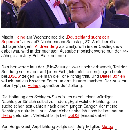
Mischt
Heino
am Wochenende die „
Deutschland sucht den
Superstar
“-Jury auf? Nachdem am Samstag, 27. April, bereits
Schlagersängerin
Andrea Berg
als Gastjurorin in der Castingshow
dabei war, wird in der nächsten Ausgabe möglicherweise nun der 74-
Jährige am Jury-Pult Platz nehmen.
Darüber werde laut der „Bild-Zeitung“ zwar noch verhandelt, Teil der
Sendung sei er aber auf jeden Fall. „Ich möchte den jungen Leuten
bei ‚
DSDS
‘ zeigen, wie man die Töne richtig trifft. Und
Dieter Bohlen
will ich mal ein bisschen Feuer unterm Hintern machen. Der ist ja ein
toller Typ“, so
Heino
gegenüber der Zeitung.
Die Hoffnung des Schlager-Stars ist es dabei, einen würdigen
Nachfolger für sich selbst zu finden. „Egal welche Richtung: Ich
suche schon seit Jahren nach einem jungen Sänger, der meine
Nachfolge antreten kann. Aber bisher habe ich noch keinen neuen
Heino
gefunden. Vielleicht ist ja bei ‚
DSDS
‘ jemand dabei.“
Von Bergs Gast-Verpflichtung zeigte sich Jury-Mitglied
Mateo