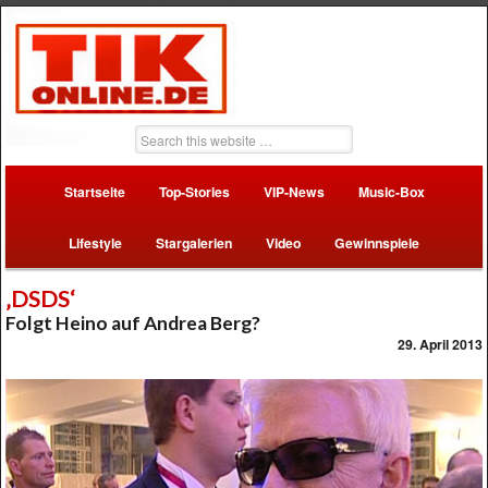
Startseite
Top-Stories
VIP-News
Music-Box
Lifestyle
Stargalerien
Video
Gewinnspiele
‚DSDS‘
Folgt Heino auf Andrea Berg?
29. April 2013