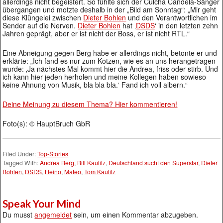
allerdings nicht begeistert. So fühlte sich der Culcha Candela-Sänger
übergangen und motzte deshalb in der „Bild am Sonntag“: „Mir geht
diese Klüngelei zwischen
Dieter Bohlen
und den Verantwortlichen im
Sender auf die Nerven.
Dieter Bohlen
hat ‚
DSDS
‘ in den letzten zehn
Jahren geprägt, aber er ist nicht der Boss, er ist nicht RTL.“
Eine Abneigung gegen Berg habe er allerdings nicht, betonte er und
erklärte: „Ich fand es nur zum Kotzen, wie es an uns herangetragen
wurde: ‚Ja nächstes Mal kommt hier die Andrea, friss oder stirb. Und
ich kann hier jeden herholen und meine Kollegen haben sowieso
keine Ahnung von Musik, bla bla bla.‘ Fand ich voll albern.“
Deine Meinung zu diesem Thema? Hier kommentieren!
Foto(s): © HauptBruch GbR
Filed Under:
Top-Stories
Tagged With:
Andrea Berg
,
Bill Kaulitz
,
Deutschland sucht den Superstar
,
Dieter
Bohlen
,
DSDS
,
Heino
,
Mateo
,
Tom Kaulitz
Speak Your Mind
Du musst
angemeldet
sein, um einen Kommentar abzugeben.