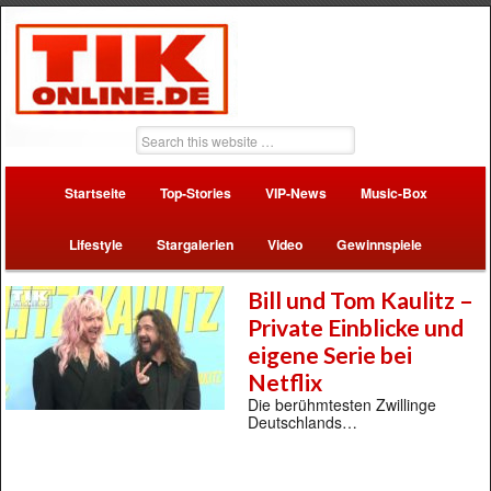
Startseite
Top-Stories
VIP-News
Music-Box
Lifestyle
Stargalerien
Video
Gewinnspiele
Bill und Tom Kaulitz –
Private Einblicke und
eigene Serie bei
Netflix
Die berühmtesten Zwillinge
Deutschlands…