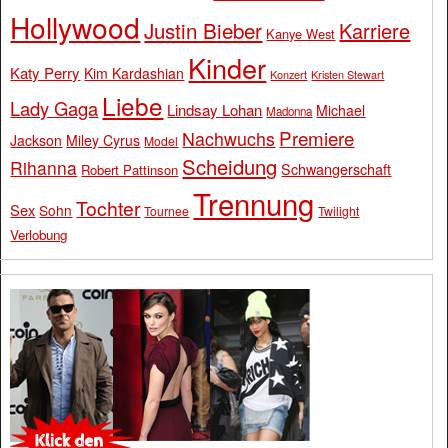
Hollywood
Justin Bieber
Karriere
Kanye West
Kinder
Katy Perry
Kim Kardashian
Konzert
Kristen Stewart
Liebe
Lady Gaga
Lindsay Lohan
Michael
Madonna
Premiere
Nachwuchs
Jackson
Miley Cyrus
Model
Scheidung
Rihanna
Schwangerschaft
Robert Pattinson
Trennung
Tochter
Sex
Sohn
Tournee
Twilight
Verlobung