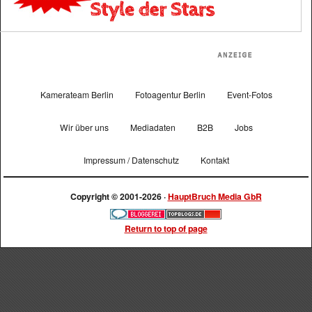
Kamerateam Berlin
Fotoagentur Berlin
Event-Fotos
Wir über uns
Mediadaten
B2B
Jobs
Impressum / Datenschutz
Kontakt
Copyright © 2001-2026 ·
HauptBruch Media GbR
Return to top of page