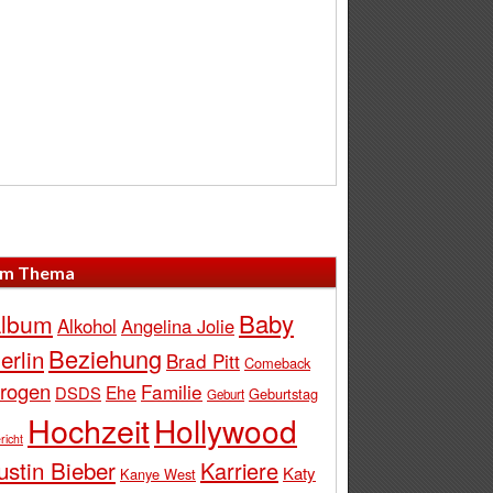
m Thema
Baby
lbum
Alkohol
Angelina Jolie
Beziehung
erlin
Brad Pitt
Comeback
rogen
Familie
Ehe
DSDS
Geburtstag
Geburt
Hochzeit
Hollywood
richt
ustin Bieber
Karriere
Katy
Kanye West