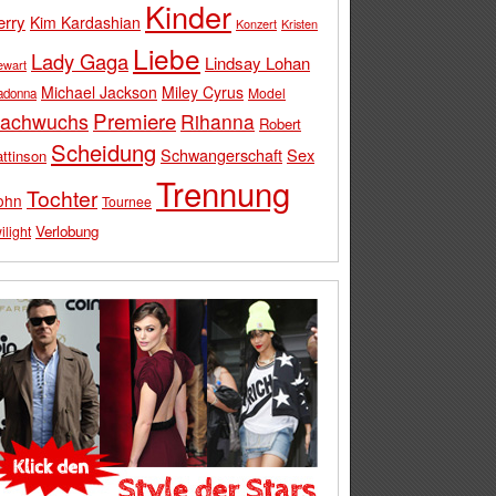
Kinder
erry
Kim Kardashian
Konzert
Kristen
Liebe
Lady Gaga
Lindsay Lohan
ewart
Michael Jackson
Miley Cyrus
Model
adonna
Premiere
achwuchs
Rihanna
Robert
Scheidung
Schwangerschaft
Sex
ttinson
Trennung
Tochter
ohn
Tournee
Verlobung
ilight