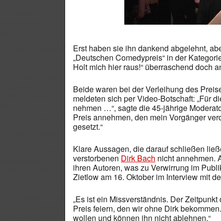
Erst haben sie ihn dankend abgelehnt, ab
„Deutschen Comedypreis“ in der Kategorie 
Holt mich hier raus!“ überraschend doch a
Beide waren bei der Verleihung des Preis
meldeten sich per Video-Botschaft: „Für 
nehmen …“, sagte die 45-jährige Moderator
Preis annehmen, den mein Vorgänger verdi
gesetzt.“
Klare Aussagen, die darauf schließen lie
verstorbenen
Dirk Bach
nicht annehmen. A
ihren Autoren, was zu Verwirrung im Publik
Zietlow am 16. Oktober im Interview mit der
„Es ist ein Missverständnis. Der Zeitpunkt
Preis feiern, den wir ohne Dirk bekommen
wollen und können ihn nicht ablehnen.“