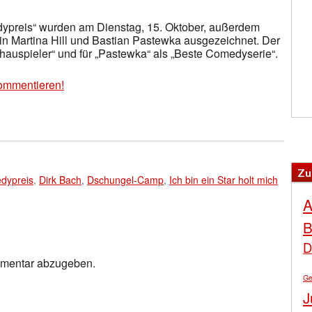
ypreis“ wurden am Dienstag, 15. Oktober, außerdem
n Martina Hill und Bastian Pastewka ausgezeichnet. Der
chauspieler“ und für „Pastewka“ als „Beste Comedyserie“.
ommentieren!
Zu
dypreis
,
Dirk Bach
,
Dschungel-Camp
,
Ich bin ein Star holt mich
A
B
D
mmentar abzugeben.
Ge
J