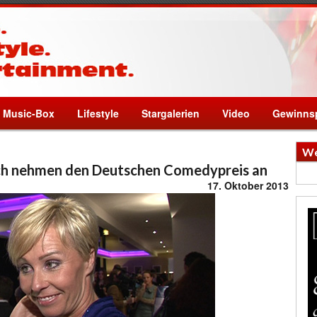
Music-Box
Lifestyle
Stargalerien
Video
Gewinnsp
We
ich nehmen den Deutschen Comedypreis an
17. Oktober 2013