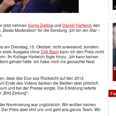
er jetzt nehmen
Sonja Zietlow
und
Daniel Hartwich
den
„Beste Moderation“ für die Sendung „Ich bin ein Star –
n.
es am Dienstag, 15. Oktober, nicht anwesend, sondern
die erste Ausgabe ohne
Dirk Bach
kann ich den Preis nicht
in. Ihr Kollege Hartwich fügte hinzu: „Ich kann keinen
ent gehabt hätte. Ich habe mich ins gemachte Nest
ßen, dass das Duo aus Rücksicht auf den 2012
m Ende des Videos danken die Beiden aber plötzlich
um und bei der Presse sorgte. Die Erklärung lieferte
 „Bild-Zeitung“:
Fa
 der Nominierung war unglücklich. Wir wollten keinen
. Der Preis aber ehrt uns und geht ans ganze Team. Wir