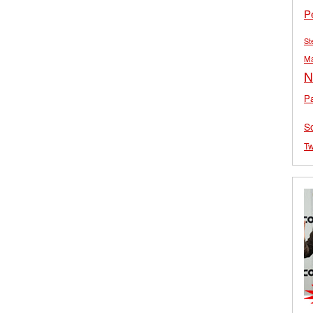
P
St
M
N
Pa
S
Tw