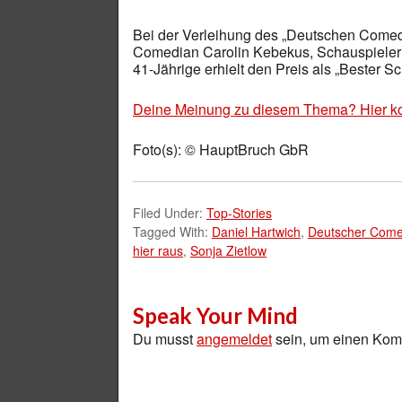
Bei der Verleihung des „Deutschen Comed
Comedian Carolin Kebekus, Schauspieleri
41-Jährige erhielt den Preis als „Bester S
Deine Meinung zu diesem Thema? Hier k
Foto(s): © HauptBruch GbR
Filed Under:
Top-Stories
Tagged With:
Daniel Hartwich
,
Deutscher Come
hier raus
,
Sonja Zietlow
Speak Your Mind
Du musst
angemeldet
sein, um einen Ko