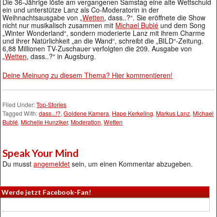
Die 36-Jährige löste am vergangenen Samstag eine alte Wettschuld
ein und unterstütze Lanz als Co-Moderatorin in der
Weihnachtsausgabe von „
Wetten
, dass..?“. Sie eröffnete die Show
nicht nur musikalisch zusammen mit
Michael Bublé
und dem Song
„Winter Wonderland“, sondern moderierte Lanz mit ihrem Charme
und ihrer Natürlichkeit „an die Wand“, schreibt die „BILD“-Zeitung.
6,88 Millionen TV-Zuschauer verfolgten die 209. Ausgabe von
„
Wetten
, dass..?“ in Augsburg.
Deine Meinung zu diesem Thema? Hier kommentieren!
Filed Under:
Top-Stories
Tagged With:
dass...!?
,
Goldene Kamera
,
Hape Kerkeling
,
Markus Lanz
,
Michael
Bublé
,
Michelle Hunziker
,
Moderation
,
Wetten
Speak Your Mind
Du musst
angemeldet
sein, um einen Kommentar abzugeben.
Werde jetzt Facebook-Fan!