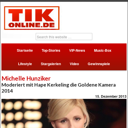
Startseite
Top-Stories
VIP-News
Music-Box
Lifestyle
Stargalerien
Video
Gewinnspiele
Michelle Hunziker
Moderiert mit Hape Kerkeling die Goldene Kamera
2014
15. Dezember 2013