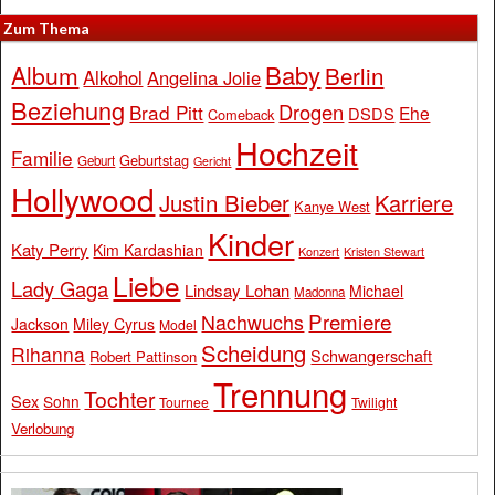
Zum Thema
Baby
Album
Berlin
Alkohol
Angelina Jolie
Beziehung
Drogen
Brad Pitt
Ehe
DSDS
Comeback
Hochzeit
Familie
Geburtstag
Geburt
Gericht
Hollywood
Justin Bieber
Karriere
Kanye West
Kinder
Katy Perry
Kim Kardashian
Konzert
Kristen Stewart
Liebe
Lady Gaga
Lindsay Lohan
Michael
Madonna
Premiere
Nachwuchs
Jackson
Miley Cyrus
Model
Scheidung
Rihanna
Schwangerschaft
Robert Pattinson
Trennung
Tochter
Sex
Sohn
Tournee
Twilight
Verlobung