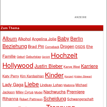
Zum Thema
Baby
Album
Berlin
Alkohol
Angelina Jolie
Beziehung
Drogen
Brad Pitt
Ehe
DSDS
Comeback
Hochzeit
Familie
Geburtstag
Geburt
Gericht
Hollywood
Justin Bieber
Karriere
Kanye West
Kinder
Katy Perry
Kim Kardashian
Konzert
Kristen Stewart
Liebe
Lady Gaga
Lindsay Lohan
Michael
Madonna
Premiere
Nachwuchs
Jackson
Miley Cyrus
Model
Scheidung
Rihanna
Schwangerschaft
Robert Pattinson
Trennung