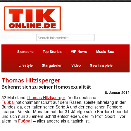
Startseite
Top-Stories
VIP-News
Music-Box
Lifestyle
Stargalerien
Video
Gewinnspiele
Thomas Hitzlsperger
Bekennt sich zu seiner Homosexualität
8. Januar 2014
52 Mal stand
Thomas Hitzlsperger
für die deutsche
Fußball
nationalmannschaft auf dem Rasen, spielte jahrelang in der
Bundesliga, der italienischen Serie A und der englischen Pemiere
League. Vor vier Monaten hat der 31-Jährige seine Karriere beendet
und sich nun zu einem Schritt entschieden, der im Profi-Sport – vor
allem im
Fußball
– alles andere als alltäglich ist.