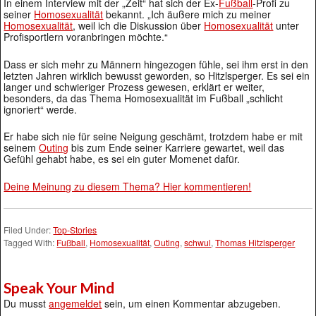
In einem Interview mit der „Zeit“ hat sich der Ex-
Fußball
-Profi zu
seiner
Homosexualität
bekannt. „Ich äußere mich zu meiner
Homosexualität
, weil ich die Diskussion über
Homosexualität
unter
Profisportlern voranbringen möchte.“
Dass er sich mehr zu Männern hingezogen fühle, sei ihm erst in den
letzten Jahren wirklich bewusst geworden, so Hitzlsperger. Es sei ein
langer und schwieriger Prozess gewesen, erklärt er weiter,
besonders, da das Thema Homosexualität im Fußball „schlicht
ignoriert“ werde.
Er habe sich nie für seine Neigung geschämt, trotzdem habe er mit
seinem
Outing
bis zum Ende seiner Karriere gewartet, weil das
Gefühl gehabt habe, es sei ein guter Momenet dafür.
Deine Meinung zu diesem Thema? Hier kommentieren!
Filed Under:
Top-Stories
Tagged With:
Fußball
,
Homosexualität
,
Outing
,
schwul
,
Thomas Hitzlsperger
Speak Your Mind
Du musst
angemeldet
sein, um einen Kommentar abzugeben.