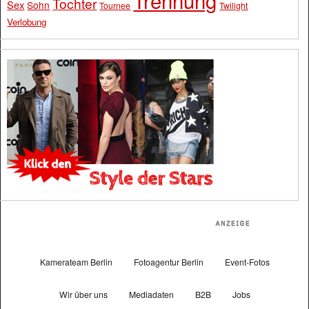
Tochter
Sex
Sohn
Tournee
Twilight
Verlobung
Kamerateam Berlin
Fotoagentur Berlin
Event-Fotos
Wir über uns
Mediadaten
B2B
Jobs