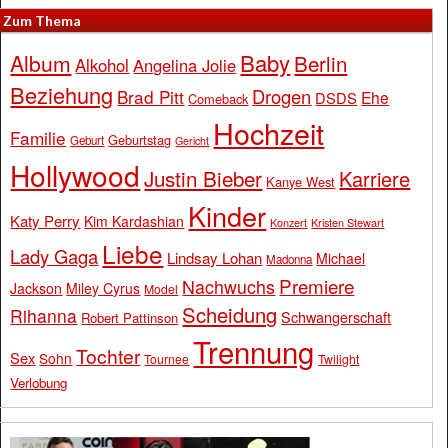
Zum Thema
Baby
Album
Berlin
Alkohol
Angelina Jolie
Beziehung
Drogen
Brad Pitt
Ehe
DSDS
Comeback
Hochzeit
Familie
Geburtstag
Geburt
Gericht
Hollywood
Justin Bieber
Karriere
Kanye West
Kinder
Katy Perry
Kim Kardashian
Konzert
Kristen Stewart
Liebe
Lady Gaga
Lindsay Lohan
Michael
Madonna
Premiere
Nachwuchs
Jackson
Miley Cyrus
Model
Scheidung
Rihanna
Schwangerschaft
Robert Pattinson
Trennung
Tochter
Sex
Sohn
Tournee
Twilight
Verlobung