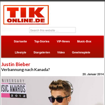
Startseite
Top-Stories
VIP-News
Music-Box
Lifestyle
Stargalerien
Video
Gewinnspiele
Justin Bieber
Verbannung nach Kanada?
20. Januar 2014