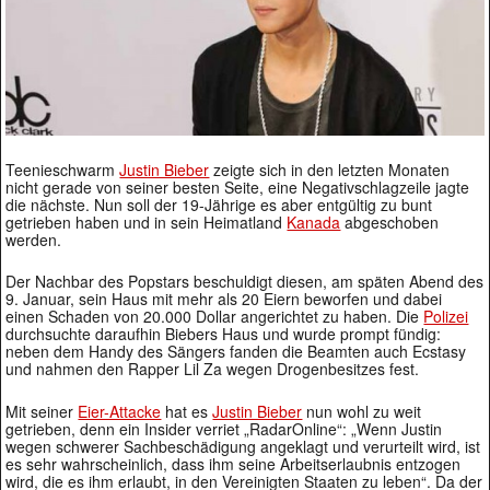
Teenieschwarm
Justin Bieber
zeigte sich in den letzten Monaten
nicht gerade von seiner besten Seite, eine Negativschlagzeile jagte
die nächste. Nun soll der 19-Jährige es aber entgültig zu bunt
getrieben haben und in sein Heimatland
Kanada
abgeschoben
werden.
Der Nachbar des Popstars beschuldigt diesen, am späten Abend des
9. Januar, sein Haus mit mehr als 20 Eiern beworfen und dabei
einen Schaden von 20.000 Dollar angerichtet zu haben. Die
Polizei
durchsuchte daraufhin Biebers Haus und wurde prompt fündig:
neben dem Handy des Sängers fanden die Beamten auch Ecstasy
und nahmen den Rapper Lil Za wegen Drogenbesitzes fest.
Mit seiner
Eier-Attacke
hat es
Justin Bieber
nun wohl zu weit
getrieben, denn ein Insider verriet „RadarOnline“: „Wenn Justin
wegen schwerer Sachbeschädigung angeklagt und verurteilt wird, ist
es sehr wahrscheinlich, dass ihm seine Arbeitserlaubnis entzogen
wird, die es ihm erlaubt, in den Vereinigten Staaten zu leben“. Da der