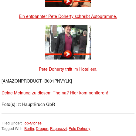
Ein entpannter Pete Doherty schreibt Autogramme.
Pete Doherty trifft im Hotel ein.
[AMAZONPRODUCT=B001PNVYLK]
Deine Meinung zu diesem Thema? Hier kommentieren!
Foto(s): © HauptBruch GbR
Filed Under:
Top-Stories
Tagged With:
Berlin
,
Drogen
,
Paparazzi
,
Pete Doherty