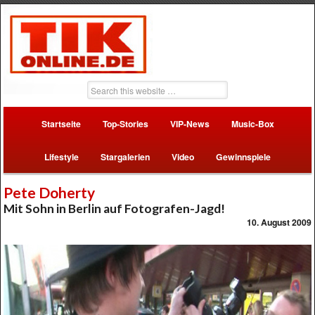
Startseite
Top-Stories
VIP-News
Music-Box
Lifestyle
Stargalerien
Video
Gewinnspiele
Pete Doherty
Mit Sohn in Berlin auf Fotografen-Jagd!
10. August 2009