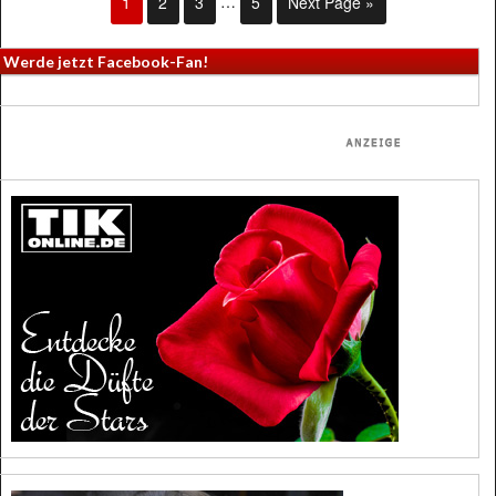
1
2
3
…
5
Next Page »
Werde jetzt Facebook-Fan!