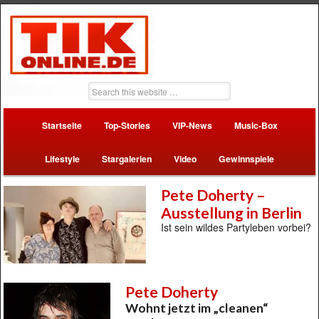
Startseite
Top-Stories
VIP-News
Music-Box
Lifestyle
Stargalerien
Video
Gewinnspiele
Pete Doherty –
Ausstellung in Berlin
Ist sein wildes Partyleben vorbei?
Pete Doherty
Wohnt jetzt im „cleanen“