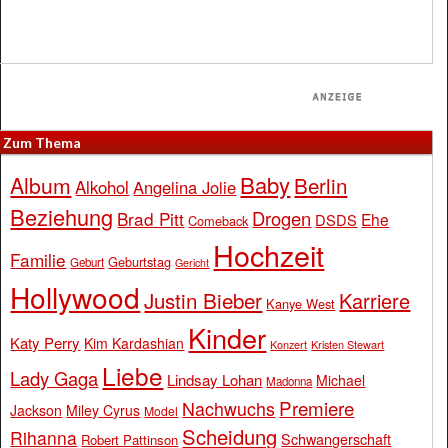
Zum Thema
Baby
Album
Berlin
Alkohol
Angelina Jolie
Beziehung
Drogen
Brad Pitt
Ehe
DSDS
Comeback
Hochzeit
Familie
Geburtstag
Geburt
Gericht
Hollywood
Justin Bieber
Karriere
Kanye West
Kinder
Katy Perry
Kim Kardashian
Konzert
Kristen Stewart
Liebe
Lady Gaga
Lindsay Lohan
Michael
Madonna
Premiere
Nachwuchs
Jackson
Miley Cyrus
Model
Scheidung
Rihanna
Schwangerschaft
Robert Pattinson