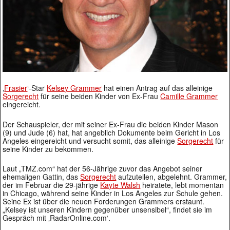
‚
Frasier
‘-Star
Kelsey Grammer
hat einen Antrag auf das alleinige
Sorgerecht
für seine beiden Kinder von Ex-Frau
Camille Grammer
eingereicht.
Der Schauspieler, der mit seiner Ex-Frau die beiden Kinder Mason
(9) und Jude (6) hat, hat angeblich Dokumente beim Gericht in Los
Angeles eingereicht und versucht somit, das alleinige
Sorgerecht
für
seine Kinder zu bekommen.
Laut „TMZ.com“ hat der 56-Jährige zuvor das Angebot seiner
ehemaligen Gattin, das
Sorgerecht
aufzuteilen, abgelehnt. Grammer,
der im Februar die 29-jährige
Kayte Walsh
heiratete, lebt momentan
in Chicago, während seine Kinder in Los Angeles zur Schule gehen.
Seine Ex ist über die neuen Forderungen Grammers erstaunt.
„Kelsey ist unseren Kindern gegenüber unsensibel“, findet sie im
Gespräch mit ‚RadarOnline.com‘.