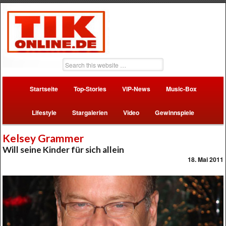
Startseite
Top-Stories
VIP-News
Music-Box
Lifestyle
Stargalerien
Video
Gewinnspiele
Kelsey Grammer
Will seine Kinder für sich allein
18. Mai 2011