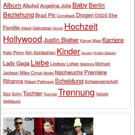
Baby
Album
Berlin
Alkohol
Angelina Jolie
Beziehung
Drogen
Brad Pitt
Ehe
DSDS
Comeback
Hochzeit
Familie
Geburtstag
Geburt
Gericht
Hollywood
Justin Bieber
Karriere
Kanye West
Kinder
Katy Perry
Kim Kardashian
Konzert
Kristen Stewart
Liebe
Lady Gaga
Lindsay Lohan
Michael
Madonna
Premiere
Nachwuchs
Jackson
Miley Cyrus
Model
Scheidung
Rihanna
Schwangerschaft
Robert Pattinson
Trennung
Tochter
Sex
Sohn
Tournee
Twilight
Verlobung