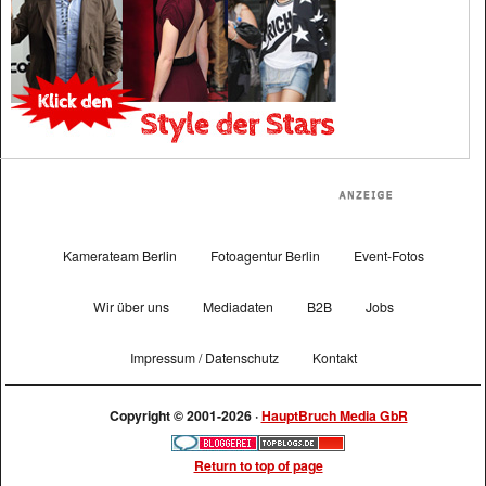
Kamerateam Berlin
Fotoagentur Berlin
Event-Fotos
Wir über uns
Mediadaten
B2B
Jobs
Impressum / Datenschutz
Kontakt
Copyright © 2001-2026 ·
HauptBruch Media GbR
Return to top of page