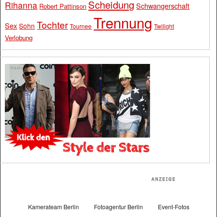
Scheidung
Rihanna
Schwangerschaft
Robert Pattinson
Trennung
Tochter
Sex
Sohn
Tournee
Twilight
Verlobung
Kamerateam Berlin
Fotoagentur Berlin
Event-Fotos