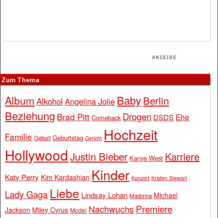
Zum Thema
Baby
Album
Berlin
Alkohol
Angelina Jolie
Beziehung
Drogen
Brad Pitt
Ehe
DSDS
Comeback
Hochzeit
Familie
Geburtstag
Geburt
Gericht
Hollywood
Justin Bieber
Karriere
Kanye West
Kinder
Katy Perry
Kim Kardashian
Konzert
Kristen Stewart
Liebe
Lady Gaga
Lindsay Lohan
Michael
Madonna
Premiere
Nachwuchs
Jackson
Miley Cyrus
Model