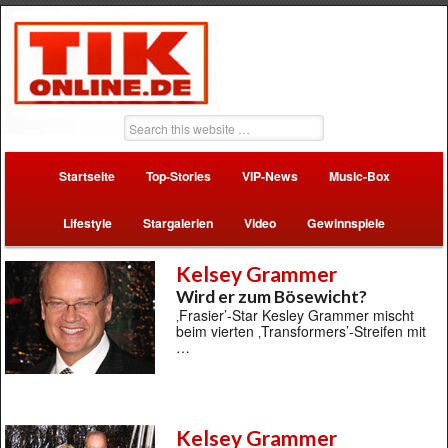
Startseite
Top-Stories
VIP-News
Music-Box
Lifestyle
Stargalerien
Video
Gewinnspiele
Kelsey Grammer
Wird er zum Bösewicht?
‚Frasier’-Star Kesley Grammer mischt
beim vierten ‚Transformers’-Streifen mit
…
Kelsey Grammer