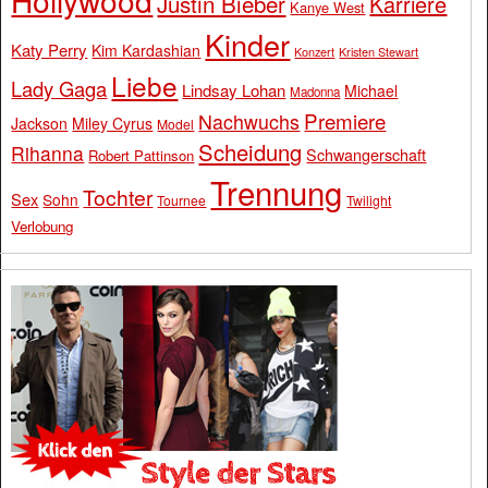
Hollywood
Justin Bieber
Karriere
Kanye West
Kinder
Katy Perry
Kim Kardashian
Konzert
Kristen Stewart
Liebe
Lady Gaga
Lindsay Lohan
Michael
Madonna
Premiere
Nachwuchs
Jackson
Miley Cyrus
Model
Scheidung
Rihanna
Schwangerschaft
Robert Pattinson
Trennung
Tochter
Sex
Sohn
Tournee
Twilight
Verlobung