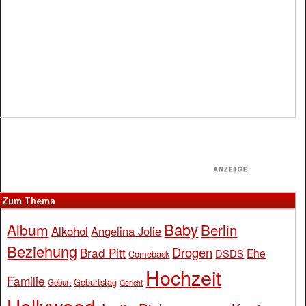
Zum Thema
Baby
Album
Berlin
Alkohol
Angelina Jolie
Beziehung
Drogen
Brad Pitt
Ehe
DSDS
Comeback
Hochzeit
Familie
Geburtstag
Geburt
Gericht