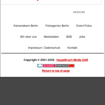
Kamerateam Berlin
Fotoagentur Berlin
Event-Fotos
Wir über uns
Mediadaten
B2B
Jobs
Impressum / Datenschutz
Kontakt
Copyright © 2001-2026 ·
HauptBruch Media GbR
Return to top of page