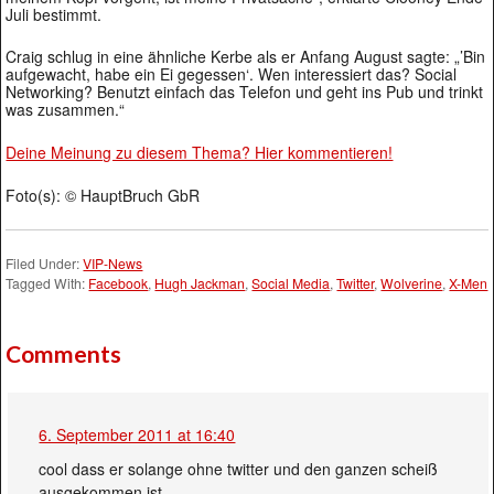
Juli bestimmt.
Craig schlug in eine ähnliche Kerbe als er Anfang August sagte: „’Bin
aufgewacht, habe ein Ei gegessen‘. Wen interessiert das? Social
Networking? Benutzt einfach das Telefon und geht ins Pub und trinkt
was zusammen.“
Deine Meinung zu diesem Thema? Hier kommentieren!
Foto(s): © HauptBruch GbR
Filed Under:
VIP-News
Tagged With:
Facebook
,
Hugh Jackman
,
Social Media
,
Twitter
,
Wolverine
,
X-Men
Comments
6. September 2011 at 16:40
cool dass er solange ohne twitter und den ganzen scheiß
ausgekommen ist