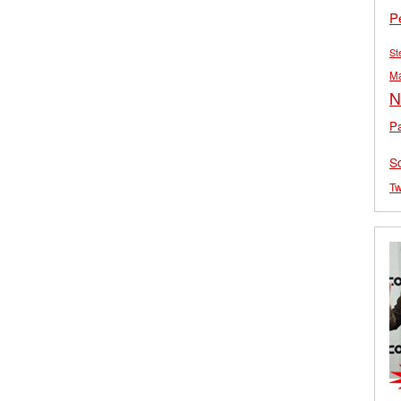
P
St
M
N
Pa
S
Tw