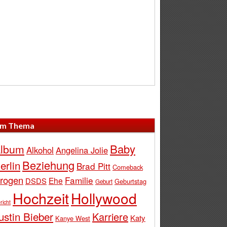
m Thema
Baby
lbum
Alkohol
Angelina Jolie
Beziehung
erlin
Brad Pitt
Comeback
rogen
Familie
Ehe
DSDS
Geburtstag
Geburt
Hochzeit
Hollywood
richt
ustin Bieber
Karriere
Katy
Kanye West