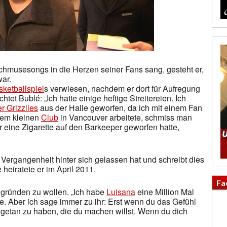
chmusesongs in die Herzen seiner Fans sang, gesteht er,
war.
ketballspiel
s verwiesen, nachdem er dort für Aufregung
chtet Bublé: „Ich hatte einige heftige Streitereien. Ich
r Grizzlies
aus der Halle geworfen, da ich mit einem Fan
inem kleinen
Club
in Vancouver arbeitete, schmiss man
r eine Zigarette auf den Barkeeper geworfen hatte,
 Vergangenheit hinter sich gelassen hat und schreibt dies
e heiratete er im April 2011.
Fa
gründen zu wollen. „Ich habe
Luisana
eine Million Mal
. Aber ich sage immer zu ihr: Erst wenn du das Gefühl
e getan zu haben, die du machen willst. Wenn du dich