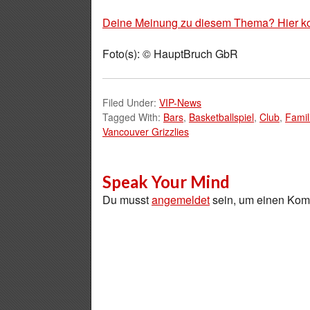
Deine Meinung zu diesem Thema? Hier k
Foto(s): © HauptBruch GbR
Filed Under:
VIP-News
Tagged With:
Bars
,
Basketballspiel
,
Club
,
Famil
Vancouver Grizzlies
Speak Your Mind
Du musst
angemeldet
sein, um einen Ko