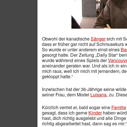
Obwohl der kanadische
Sänger
sich mit S
dass er früher gar nicht auf Schmusekurs 
So wurde er unter anderem einst eines
Bas
gesorgt hatte. Der Zeitung „Daily Star“ beri
wurde während eines Spiels der
Vancouve
aneinander geraten war. Und als ich in e
mich raus, weil ich mich mit jemandem, de
gekloppt hatte.“
Inzwischen hat der 36-Jährige seine wilde
seiner Frau, dem Model
Luisana
, zu. Dies
Kürzlich verriet er, bald sogar eine
Familie
gesagt, dass ich gerne
Kinder
haben würde
hast, dich richtig ausgelebt und alle Ding
richtig abgearbeitet hast, dann sag es mir.“