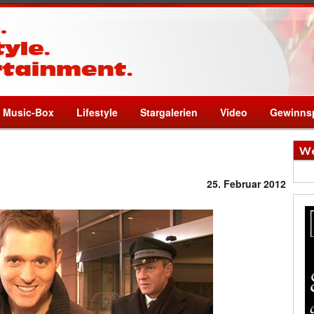
Music-Box
Lifestyle
Stargalerien
Video
Gewinnsp
We
25. Februar 2012