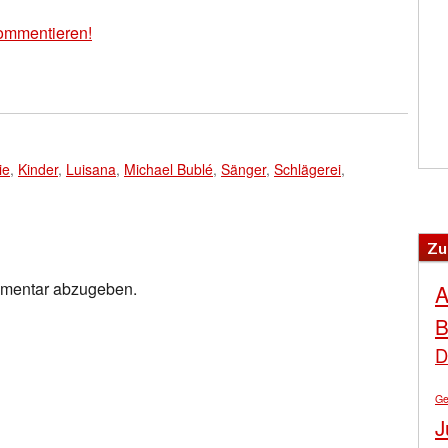
ommentieren!
ie
,
Kinder
,
Luisana
,
Michael Bublé
,
Sänger
,
Schlägerei
,
Zu
mmentar abzugeben.
A
B
D
Ge
J