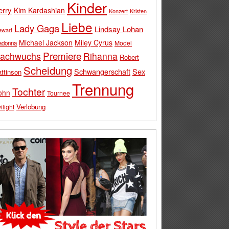
Kinder
erry
Kim Kardashian
Konzert
Kristen
Liebe
Lady Gaga
Lindsay Lohan
ewart
Michael Jackson
Miley Cyrus
Model
adonna
Premiere
achwuchs
Rihanna
Robert
Scheidung
Schwangerschaft
Sex
ttinson
Trennung
Tochter
ohn
Tournee
Verlobung
ilight