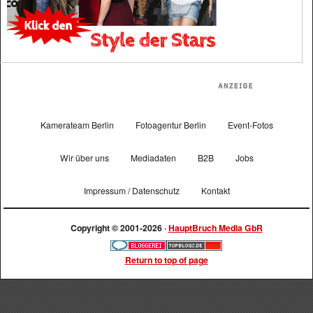
Kamerateam Berlin
Fotoagentur Berlin
Event-Fotos
Wir über uns
Mediadaten
B2B
Jobs
Impressum / Datenschutz
Kontakt
Copyright © 2001-2026 ·
HauptBruch Media GbR
Return to top of page