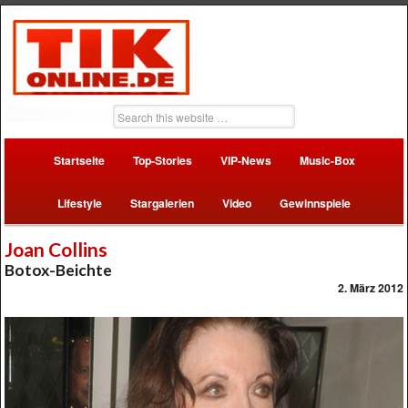
Startseite
Top-Stories
VIP-News
Music-Box
Lifestyle
Stargalerien
Video
Gewinnspiele
Joan Collins
Botox-Beichte
2. März 2012