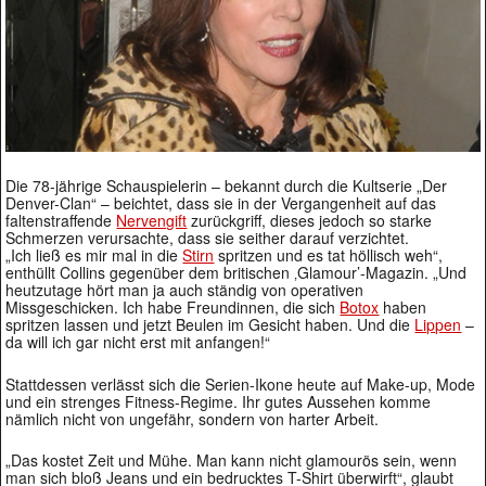
Die 78-jährige Schauspielerin – bekannt durch die Kultserie „Der
Denver-Clan“ – beichtet, dass sie in der Vergangenheit auf das
faltenstraffende
Nervengift
zurückgriff, dieses jedoch so starke
Schmerzen verursachte, dass sie seither darauf verzichtet.
„Ich ließ es mir mal in die
Stirn
spritzen und es tat höllisch weh“,
enthüllt Collins gegenüber dem britischen ‚Glamour’-Magazin. „Und
heutzutage hört man ja auch ständig von operativen
Missgeschicken. Ich habe Freundinnen, die sich
Botox
haben
spritzen lassen und jetzt Beulen im Gesicht haben. Und die
Lippen
–
da will ich gar nicht erst mit anfangen!“
Stattdessen verlässt sich die Serien-Ikone heute auf Make-up, Mode
und ein strenges Fitness-Regime. Ihr gutes Aussehen komme
nämlich nicht von ungefähr, sondern von harter Arbeit.
„Das kostet Zeit und Mühe. Man kann nicht glamourös sein, wenn
man sich bloß Jeans und ein bedrucktes T-Shirt überwirft“, glaubt