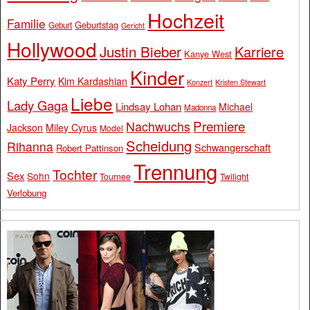
Hochzeit
Familie
Geburtstag
Geburt
Gericht
Hollywood
Justin Bieber
Karriere
Kanye West
Kinder
Katy Perry
Kim Kardashian
Konzert
Kristen Stewart
Liebe
Lady Gaga
Lindsay Lohan
Michael
Madonna
Premiere
Nachwuchs
Jackson
Miley Cyrus
Model
Scheidung
Rihanna
Schwangerschaft
Robert Pattinson
Trennung
Tochter
Sex
Sohn
Tournee
Twilight
Verlobung