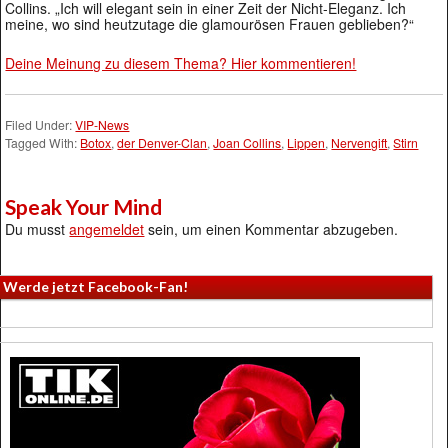
Collins. „Ich will elegant sein in einer Zeit der Nicht-Eleganz. Ich
meine, wo sind heutzutage die glamourösen Frauen geblieben?“
Deine Meinung zu diesem Thema? Hier kommentieren!
Filed Under:
VIP-News
Tagged With:
Botox
,
der Denver-Clan
,
Joan Collins
,
Lippen
,
Nervengift
,
Stirn
Speak Your Mind
Du musst
angemeldet
sein, um einen Kommentar abzugeben.
Werde jetzt Facebook-Fan!