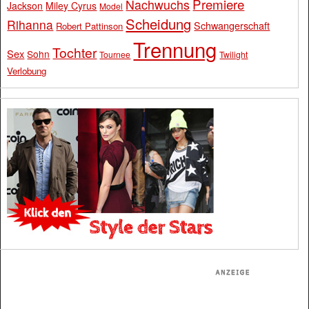
Premiere
Nachwuchs
Jackson
Miley Cyrus
Model
Scheidung
Rihanna
Schwangerschaft
Robert Pattinson
Trennung
Tochter
Sex
Sohn
Tournee
Twilight
Verlobung