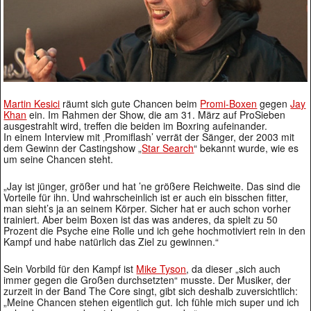
Martin Kesici
räumt sich gute Chancen beim
Promi-Boxen
gegen
Jay
Khan
ein. Im Rahmen der Show, die am 31. März auf ProSieben
ausgestrahlt wird, treffen die beiden im Boxring aufeinander.
In einem Interview mit ‚Promiflash’ verrät der Sänger, der 2003 mit
dem Gewinn der Castingshow „
Star Search
“ bekannt wurde, wie es
um seine Chancen steht.
„Jay ist jünger, größer und hat ’ne größere Reichweite. Das sind die
Vorteile für ihn. Und wahrscheinlich ist er auch ein bisschen fitter,
man sieht’s ja an seinem Körper. Sicher hat er auch schon vorher
trainiert. Aber beim Boxen ist das was anderes, da spielt zu 50
Prozent die Psyche eine Rolle und ich gehe hochmotiviert rein in den
Kampf und habe natürlich das Ziel zu gewinnen.“
Sein Vorbild für den Kampf ist
Mike Tyson
, da dieser „sich auch
immer gegen die Großen durchsetzten“ musste. Der Musiker, der
zurzeit in der Band The Core singt, gibt sich deshalb zuversichtlich:
„Meine Chancen stehen eigentlich gut. Ich fühle mich super und ich