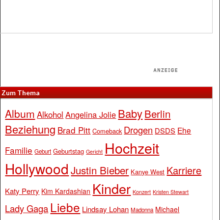
Zum Thema
Baby
Album
Berlin
Alkohol
Angelina Jolie
Beziehung
Drogen
Brad Pitt
Ehe
DSDS
Comeback
Hochzeit
Familie
Geburtstag
Geburt
Gericht
Hollywood
Justin Bieber
Karriere
Kanye West
Kinder
Katy Perry
Kim Kardashian
Konzert
Kristen Stewart
Liebe
Lady Gaga
Lindsay Lohan
Michael
Madonna