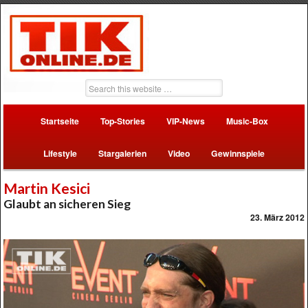
Startseite
Top-Stories
VIP-News
Music-Box
Lifestyle
Stargalerien
Video
Gewinnspiele
Martin Kesici
Glaubt an sicheren Sieg
23. März 2012