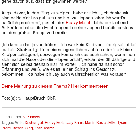
gehe davon aus, dass ich gewinnen werde.“
Angst davor, in den Ring zu steigen, habe er nicht. „Ich denke wir
sind beide nicht so gut, um uns k.o. zu kloppen, aber ich werd’s
natürlich probieren“, gesteht der
Heavy Metal
-Liebhaber lachend.
Außerdem haben ihn Erfahrungen in seiner Jugend bereits bestens
auf den großen Kampf vorbereitet.
„Ich kenne das ja von früher – ich war kein Kind von Traurigkeit: öfter
mal ein Straßenfight in meinen jugendlichen Jahren oder ’ne kleine
Kneipenschlägerei, deswegen kenne ich das auch schon, wenn man
sich mal die Nase oder die Rippen bricht“, erklärt der 38-Jährige und
sieht sich selbst deshalb klar im Vorteil. „Ich habe da halt schon
Erfahrung und weiß, wie es ist, einen Schlag ins Gesicht zu
bekommen – da habe ich Jay auch wahrscheinlich was voraus.“
Deine Meinung zu diesem Thema? Hier kommentieren!
Foto(s): © HauptBruch GbR
Filed Under:
VIP-News
Tagged With:
Dschungel
,
Heavy Metal
,
Jay Khan
,
Martin Kesici
,
Mike Tyson
,
Promi-Boxen
,
Sieg
,
Star Search