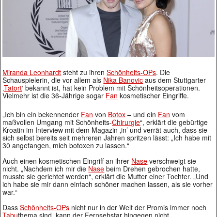
Miranda Leonhardt
steht zu ihren
Schönheits-OPs
. Die
Schauspielerin, die vor allem als
Nika Banovic
aus dem Stuttgarter
‚
Tatort
‘ bekannt ist, hat kein Problem mit Schönheitsoperationen.
Vielmehr ist die 36-Jährige sogar
Fan
kosmetischer Eingriffe.
„Ich bin ein bekennender
Fan
von
Botox
– und ein
Fan
vom
maßvollen Umgang mit Schönheits-
Chirurgie
“, erklärt die gebürtige
Kroatin im Interview mit dem Magazin ‚in’ und verrät auch, dass sie
sich selbst bereits seit mehreren Jahren spritzen lässt: „Ich habe mit
30 angefangen, mich botoxen zu lassen.“
Auch einen kosmetischen Eingriff an ihrer
Nase
verschweigt sie
nicht. „Nachdem ich mir die
Nase
beim Drehen gebrochen hatte,
musste sie gerichtet werden“, erklärt die Mutter einer Tochter. „Und
ich habe sie mir dann einfach schöner machen lassen, als sie vorher
war.“
Dass
Schönheits-OPs
nicht nur in der Welt der Promis immer noch
Tabu
thema sind, kann der Fernsehstar hingegen nicht