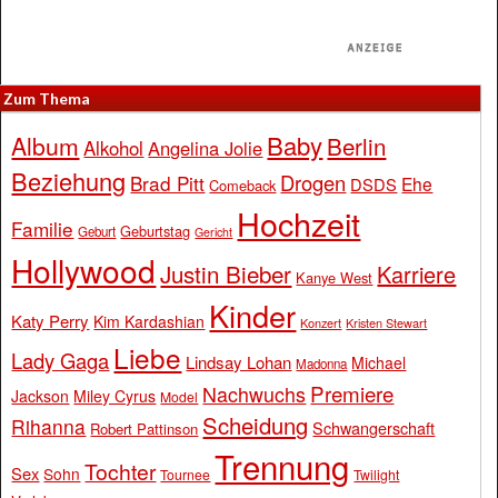
Zum Thema
Baby
Album
Berlin
Alkohol
Angelina Jolie
Beziehung
Drogen
Brad Pitt
Ehe
DSDS
Comeback
Hochzeit
Familie
Geburtstag
Geburt
Gericht
Hollywood
Justin Bieber
Karriere
Kanye West
Kinder
Katy Perry
Kim Kardashian
Konzert
Kristen Stewart
Liebe
Lady Gaga
Lindsay Lohan
Michael
Madonna
Premiere
Nachwuchs
Jackson
Miley Cyrus
Model
Scheidung
Rihanna
Schwangerschaft
Robert Pattinson
Trennung
Tochter
Sex
Sohn
Tournee
Twilight