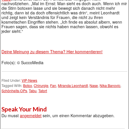
nachvollziehen. „Mal im Ernst: Man sieht es doch auch. Wenn ich mir
die Stirn botoxen lasse und sie bewegt sich danach nicht mehr
richtig, dann ist da doch offensichtlich was drin“, meint Leonhardt
und zeigt kein Verständnis für Frauen, die nicht zu ihren
kosmetischen Eingriffen stehen. „Ich finde es absolut albern, wenn
Frauen sagen, dass sie nichts haben machen lassen, obwohl es
jeder sieht.“
Deine Meinung zu diesem Thema? Hier kommentieren!
Foto(s): © SuccoMedia
Filed Under:
VIP-News
Tagged With:
Botox
,
Chirurgie
,
Fan
,
Miranda Leonhardt
,
Nase
,
Nika Banovic
,
Schönheits-OPs
,
Tabu
,
Tatort
Speak Your Mind
Du musst
angemeldet
sein, um einen Kommentar abzugeben.