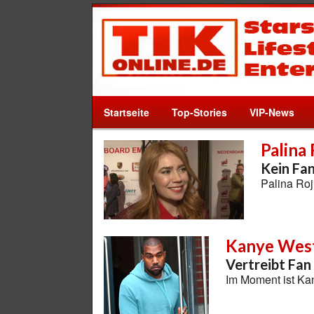
Startseite
Top-Stories
VIP-News
Palina 
Kein Fa
Palina Roj
Kanye Wes
Vertreibt Fan
Im Moment ist Ka