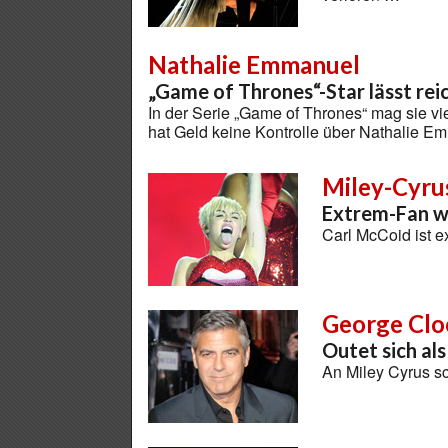
Nathalie Emmanuel
„Game of Thrones“-Star lässt rei
In der Serie „Game of Thrones“ mag sie vi
hat Geld keine Kontrolle über Nathalie 
Miley-Cyru
Extrem-Fan wi
Carl McCoid ist 
George Cl
Outet sich al
An Miley Cyrus sc