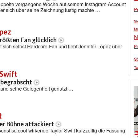
räppelte vergangene Woche auf seinem Instagram-Account
P
er sich über seine Zeichnung lustig machte …
St
M
opez
N
rößten Fan glücklich
 sich selbst Hardcore-Fan und liebt Jennifer Lopez über
Pa
S
Tw
 Swift
 begrabscht
mand seine Gelegenheit genutzt …
t
er Bühne attackiert
sonst so cool wirkende Taylor Swift kurzzeitig die Fassung