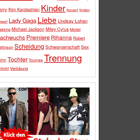
Kinder
erry
Kim Kardashian
Konzert
Kristen
Liebe
Lady Gaga
Lindsay Lohan
ewart
Michael Jackson
Miley Cyrus
Model
adonna
Premiere
achwuchs
Rihanna
Robert
Scheidung
Schwangerschaft
Sex
ttinson
Trennung
Tochter
ohn
Tournee
Verlobung
ilight