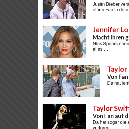
Justin Bieber ve
einen Fan in dem 
Jennifer L
Macht ihren g
Nick Spears nennt
alles …
Taylor
Von Fan
Da hat je
Taylor Swif
Von Fan auf d
Da hat sogar die 
verloren …