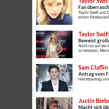
Taylor Swif
Fan überrasch
Taylor Swift und 
einem Restauran
Taylor Swif
Beweist groß
Nicht nur auf der
zu besitzen, Men
Sam Claflin
Antrag vom F
Heiratsantrag vo
Justin Bieb
Macht sich übe