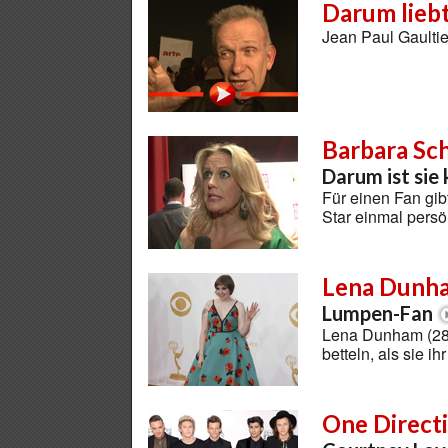
Darum liebt
Jean Paul Gaultie
Barbara Sc
Darum ist sie
Für einen Fan gib
Star einmal persö
Lena Dunh
Lumpen-Fan
Lena Dunham (28)
betteln, als sie i
One Direct