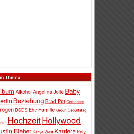
m Thema
Baby
lbum
Alkohol
Angelina Jolie
Beziehung
erlin
Brad Pitt
Comeback
rogen
Familie
Ehe
DSDS
Geburtstag
Geburt
Hochzeit
Hollywood
richt
ustin Bieber
Karriere
Katy
Kanye West