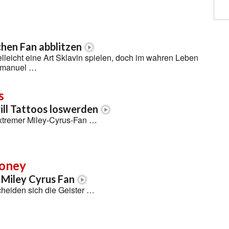
chen Fan abblitzen
elleicht eine Art Sklavin spielen, doch im wahren Leben
Emmanuel …
s
ll Tattoos loswerden
extremer Miley-Cyrus-Fan …
ooney
s Miley Cyrus Fan
heiden sich die Geister …