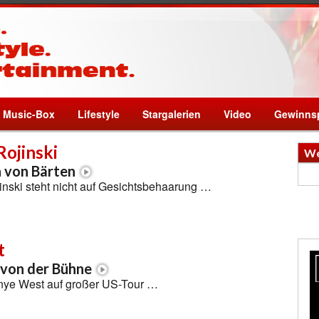
Music-Box
Lifestyle
Stargalerien
Video
Gewinnsp
Rojinski
We
n von Bärten
inski steht nicht auf Gesichtsbehaarung …
t
 von der Bühne
nye West auf großer US-Tour …