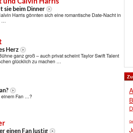
t und Calvin Harris
t sie beim Dinner
Calvin Harris gönnten sich eine romantische Date-Nacht in
t …
t
es Herz
 Bühne ganz groß – auch privat scheint Taylor Swift Talent
schen glücklich zu machen …
Zu
A
an?
n einem Fan …?
B
D
er
Ge
J
r einen Fan lustig