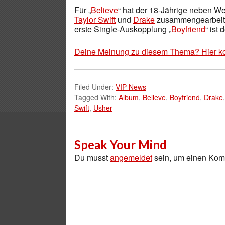
Für „
Believe
“ hat der 18-Jährige neben W
Taylor Swift
und
Drake
zusammengearbeitet
erste Single-Auskopplung „
Boyfriend
“ ist
Deine Meinung zu diesem Thema? Hier k
Filed Under:
VIP-News
Tagged With:
Album
,
Believe
,
Boyfriend
,
Drake
Swift
,
Usher
Speak Your Mind
Du musst
angemeldet
sein, um einen Ko