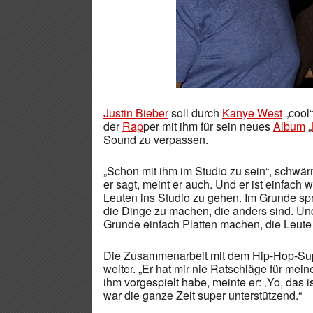
Justin Bieber
soll durch
Kanye West
„cool“
der
Rap
per mit ihm für sein neues
Album
„
Sound zu verpassen.
„Schon mit ihm im Studio zu sein“, schwärmt
er sagt, meint er auch. Und er ist einfach wi
Leuten ins Studio zu gehen. Im Grunde sp
die Dinge zu machen, die anders sind. Und 
Grunde einfach Platten machen, die Leute v
Die Zusammenarbeit mit dem Hip-Hop-Super
weiter. „Er hat mir nie Ratschläge für mei
ihm vorgespielt habe, meinte er: ‚Yo, das is
war die ganze Zeit super unterstützend.“