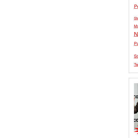
P
St
M
N
Pa
S
Tw