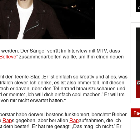
 werden. Der Sänger verrät im Interview mit MTV, dass
Believe
“ zusammenarbeiten wollte, um ihm einen neuen
 der Teenie-Star. „Er ist einfach so kreativ und alles, was
rklich clever. Ich denke, es ist also immer toll, mit diesen
rach er davon, über den Tellerrand hinauszuschauen und
er meinte: ‚Ich will dich einfach cool machen.’ Er will im
on mir nicht erwartet hätten.“
Fa
star habe derweil bestens funktioniert, berichtet Bieber
ne
Rap
s gegeben, aber bei allen
Rap
aufnahmen, die ich
t dein bester!’ Er hat nie gesagt: ‚Das mag ich nicht.’ Er