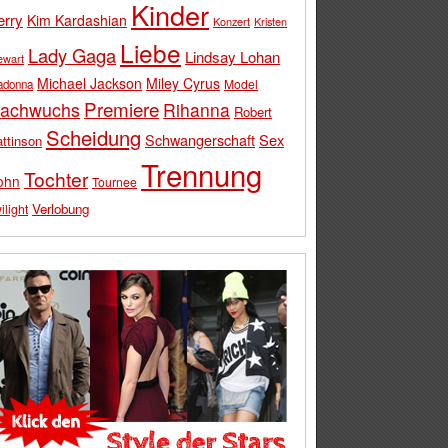
Kinder
erry
Kim Kardashian
Konzert
Kristen
Liebe
Lady Gaga
Lindsay Lohan
ewart
Michael Jackson
Miley Cyrus
Model
adonna
Premiere
achwuchs
Rihanna
Robert
Scheidung
Schwangerschaft
Sex
ttinson
Trennung
Tochter
ohn
Tournee
Verlobung
ilight