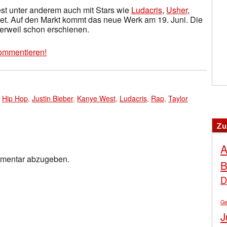
est unter anderem auch mit Stars wie
Ludacris
,
Usher
,
. Auf den Markt kommt das neue Werk am 19. Juni. Die
 derweil schon erschienen.
ommentieren!
,
Hip Hop
,
Justin Bieber
,
Kanye West
,
Ludacris
,
Rap
,
Taylor
Zu
A
mmentar abzugeben.
B
D
Ge
J