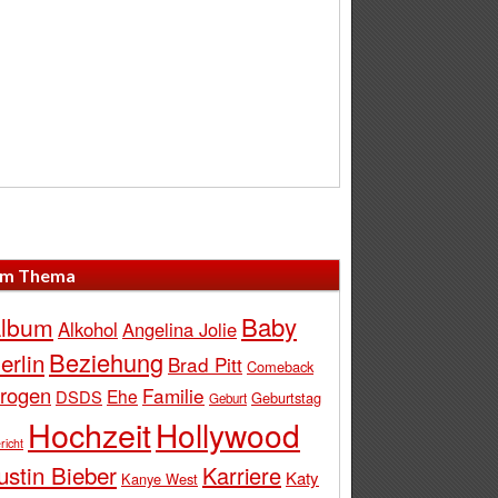
m Thema
Baby
lbum
Alkohol
Angelina Jolie
Beziehung
erlin
Brad Pitt
Comeback
rogen
Familie
Ehe
DSDS
Geburtstag
Geburt
Hochzeit
Hollywood
richt
ustin Bieber
Karriere
Katy
Kanye West