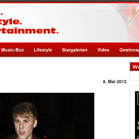
Music-Box
Lifestyle
Stargalerien
Video
Gewinnsp
We
8. Mai 2012