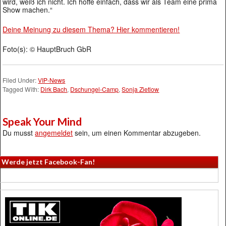
wird, weiß ich nicht. Ich hoffe einfach, dass wir als Team eine prima
Show machen.“
Deine Meinung zu diesem Thema? Hier kommentieren!
Foto(s): © HauptBruch GbR
Filed Under:
VIP-News
Tagged With:
Dirk Bach
,
Dschungel-Camp
,
Sonja Zietlow
Speak Your Mind
Du musst
angemeldet
sein, um einen Kommentar abzugeben.
Werde jetzt Facebook-Fan!