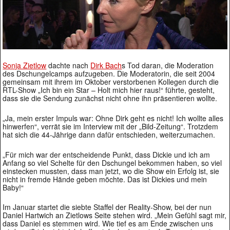
Sonja Zietlow
dachte nach
Dirk Bach
s Tod daran, die Moderation
des Dschungelcamps aufzugeben. Die Moderatorin, die seit 2004
gemeinsam mit ihrem im Oktober verstorbenen Kollegen durch die
RTL-Show „Ich bin ein Star – Holt mich hier raus!“ führte, gesteht,
dass sie die Sendung zunächst nicht ohne ihn präsentieren wollte.
„Ja, mein erster Impuls war: Ohne Dirk geht es nicht! Ich wollte alles
hinwerfen“, verrät sie im Interview mit der „Bild-Zeitung“. Trotzdem
hat sich die 44-Jährige dann dafür entschieden, weiterzumachen.
„Für mich war der entscheidende Punkt, dass Dickie und ich am
Anfang so viel Schelte für den Dschungel bekommen haben, so viel
einstecken mussten, dass man jetzt, wo die Show ein Erfolg ist, sie
nicht in fremde Hände geben möchte. Das ist Dickies und mein
Baby!“
Im Januar startet die siebte Staffel der Reality-Show, bei der nun
Daniel Hartwich an Zietlows Seite stehen wird. „Mein Gefühl sagt mir,
dass Daniel es stemmen wird. Wie tief es am Ende zwischen uns