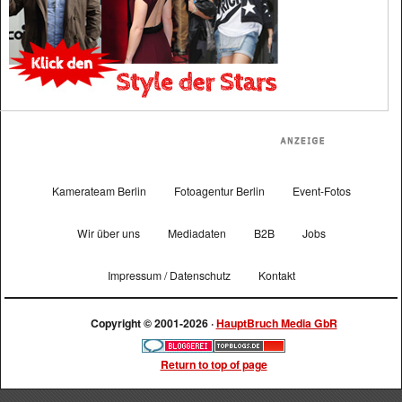
Kamerateam Berlin
Fotoagentur Berlin
Event-Fotos
Wir über uns
Mediadaten
B2B
Jobs
Impressum / Datenschutz
Kontakt
Copyright © 2001-2026 ·
HauptBruch Media GbR
Return to top of page