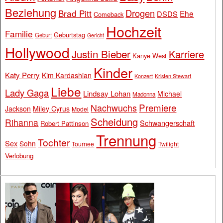
Beziehung
Drogen
Brad Pitt
Ehe
DSDS
Comeback
Hochzeit
Familie
Geburtstag
Geburt
Gericht
Hollywood
Justin Bieber
Karriere
Kanye West
Kinder
Katy Perry
Kim Kardashian
Konzert
Kristen Stewart
Liebe
Lady Gaga
Lindsay Lohan
Michael
Madonna
Premiere
Nachwuchs
Jackson
Miley Cyrus
Model
Scheidung
Rihanna
Schwangerschaft
Robert Pattinson
Trennung
Tochter
Sex
Sohn
Tournee
Twilight
Verlobung