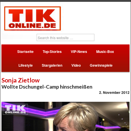
Startseite
Top-Stories
VIP-News
Music-Box
Lifestyle
Stargalerien
Video
Gewinnspiele
Sonja Zietlow
Wollte Dschungel-Camp hinschmeißen
2. November 2012