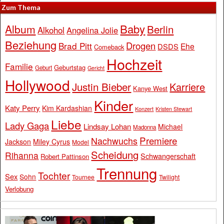
Zum Thema
Baby
Album
Berlin
Alkohol
Angelina Jolie
Beziehung
Drogen
Brad Pitt
Ehe
DSDS
Comeback
Hochzeit
Familie
Geburtstag
Geburt
Gericht
Hollywood
Justin Bieber
Karriere
Kanye West
Kinder
Katy Perry
Kim Kardashian
Konzert
Kristen Stewart
Liebe
Lady Gaga
Lindsay Lohan
Michael
Madonna
Premiere
Nachwuchs
Jackson
Miley Cyrus
Model
Scheidung
Rihanna
Schwangerschaft
Robert Pattinson
Trennung
Tochter
Sex
Sohn
Tournee
Twilight
Verlobung