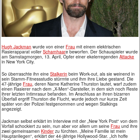
Hugh Jackman
wurde von einer
Frau
mit einem elektrischen
Rasierapparat voller
Schamhaar
e beworfen. Der Schauspieler wurde
am Samstagmorgen, 13. April, Opfer einer ekelerregenden
Attacke
in New York City.
So überraschte ihn eine
Stalkerin
beim Work-out, als sie weinend in
sein Stamm-Fitnessstudio stürmte und ihm ihre Liebe gestand. Die
47-jährige
Frau
, deren Name Katherine Thurston lautet, warf zudem
einen Rasierer nach dem „X-Men“-Darsteller, in dem sich noch Reste
ihrer letzten Intimrasur befanden. Im Anschluss an ihren bizarren
Überfall ergriff Thurston die Flucht, wurde jedoch nur kurze Zeit
später von der Polizei festgenommen und wegen Stalkings
angezeigt.
Jackman selbst erklärt im Interview mit der „New York Post“ von dem
Vorfall schockiert zu sein, nun aber vor allem um seine
Frau
und ihre
zwei gemeinsamen
Kinder
zu fürchten. „Meine Familie ist mein
Hauptanliegen“, erklärt der 44-jährige Hollywood-Star. „Ich hoffe