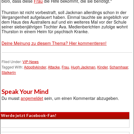
bloß, dass diese
Frau
die Hilfe bekommt, die sie benötigt.“
Thurston ist nicht vorbestraft, soll Jackman allerdings schon in der
Vergangenheit aufgelauert haben. Einmal tauchte sie angeblich vor
dem Haus des Australiers auf und ein weiteres Mal vor der Schule
seiner siebenjährigen Tochter Ava. Medienberichten zufolge wohnt
Thurston in einem Heim für psychisch Kranke.
Deine Meinung zu diesem Thema? Hier kommentieren!
Filed Under:
VIP-News
Tagged With:
Adoptivkinder
,
Attacke
,
Frau
,
Hugh Jackman
,
Kinder
,
Schamhaar
,
Stalkerin
Speak Your Mind
Du musst
angemeldet
sein, um einen Kommentar abzugeben.
Werde jetzt Facebook-Fan!