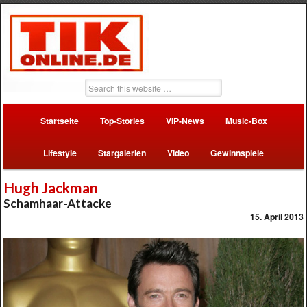
Startseite
Top-Stories
VIP-News
Music-Box
Lifestyle
Stargalerien
Video
Gewinnspiele
Hugh Jackman
Schamhaar-Attacke
15. April 2013