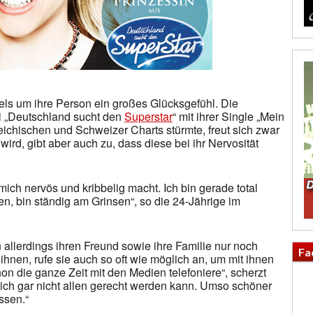
s um ihre Person ein großes Glücksgefühl. Die
ei „Deutschland sucht den
Superstar
“ mit ihrer Single „Mein
reichischen und Schweizer Charts stürmte, freut sich zwar
wird, gibt aber auch zu, dass diese bei ihr Nervosität
ich nervös und kribbelig macht. Ich bin gerade total
en, bin ständig am Grinsen“, so die 24-Jährige im
n allerdings ihren Freund sowie ihre Familie nur noch
Fa
ihnen, rufe sie auch so oft wie möglich an, um mit ihnen
on die ganze Zeit mit den Medien telefoniere“, scherzt
 ich gar nicht allen gerecht werden kann. Umso schöner
issen.“