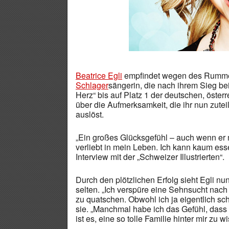
Beatrice Egli
empfindet wegen des Rummel
Schlager
sängerin, die nach ihrem Sieg b
Herz“ bis auf Platz 1 der deutschen, öster
über die Aufmerksamkeit, die ihr nun zuteil
auslöst.
„Ein großes Glücksgefühl – auch wenn er m
verliebt in mein Leben. Ich kann kaum ess
Interview mit der „Schweizer Illustrierten“.
Durch den plötzlichen Erfolg sieht Egli nu
selten. „Ich verspüre eine Sehnsucht nach 
zu quatschen. Obwohl ich ja eigentlich sch
sie. „Manchmal habe ich das Gefühl, dass
ist es, eine so tolle Familie hinter mir zu w