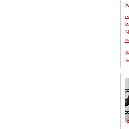
P
St
M
N
Pa
S
Tw