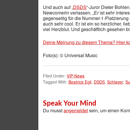
Und auch auf „
DSDS
“-Juror Dieter Bohlen
Newcomerin verlassen. „Er ist sehr interess
gegenseitig für die Nummer-1-Platzierung
auch sehr cool. Er ist ein so herzlicher, l
viel Herzblut. Und geschäftlich gesehen bin
Deine Meinung zu diesem Thema? Hier k
Foto(s): © Universal Music
Filed Under:
VIP-News
Tagged With:
Beatrice Egli
,
DSDS
,
Schlager
,
Su
Speak Your Mind
Du musst
angemeldet
sein, um einen Ko