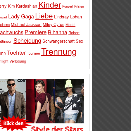
Kinder
erry
Kim Kardashian
Konzert
Kristen
Liebe
Lady Gaga
Lindsay Lohan
ewart
Michael Jackson
Miley Cyrus
Model
adonna
Premiere
achwuchs
Rihanna
Robert
Scheidung
Schwangerschaft
Sex
ttinson
Trennung
Tochter
ohn
Tournee
Verlobung
ilight