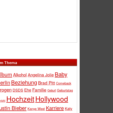
m Thema
Baby
lbum
Alkohol
Angelina Jolie
Beziehung
erlin
Brad Pitt
Comeback
rogen
Familie
Ehe
DSDS
Geburtstag
Geburt
Hochzeit
Hollywood
richt
ustin Bieber
Karriere
Katy
Kanye West