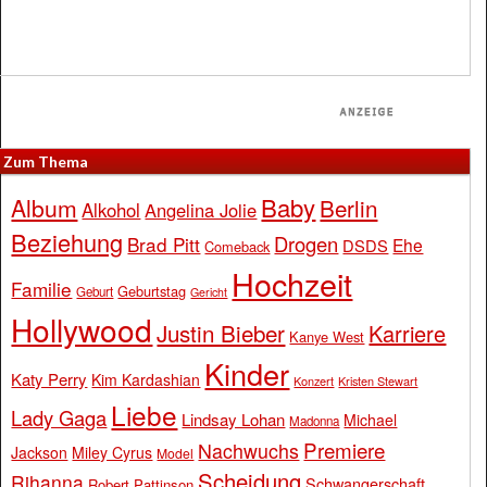
Zum Thema
Baby
Album
Berlin
Alkohol
Angelina Jolie
Beziehung
Drogen
Brad Pitt
Ehe
DSDS
Comeback
Hochzeit
Familie
Geburtstag
Geburt
Gericht
Hollywood
Justin Bieber
Karriere
Kanye West
Kinder
Katy Perry
Kim Kardashian
Konzert
Kristen Stewart
Liebe
Lady Gaga
Lindsay Lohan
Michael
Madonna
Premiere
Nachwuchs
Jackson
Miley Cyrus
Model
Scheidung
Rihanna
Schwangerschaft
Robert Pattinson