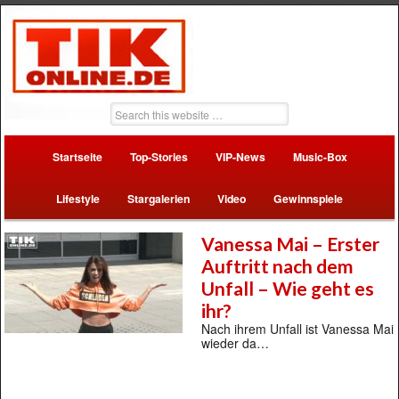
Startseite
Top-Stories
VIP-News
Music-Box
Lifestyle
Stargalerien
Video
Gewinnspiele
Vanessa Mai – Erster
Auftritt nach dem
Unfall – Wie geht es
ihr?
Nach ihrem Unfall ist Vanessa Mai
wieder da…