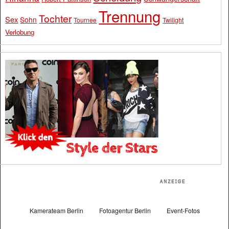
Trennung
Tochter
Sex
Sohn
Tournee
Twilight
Verlobung
Kamerateam Berlin
Fotoagentur Berlin
Event-Fotos