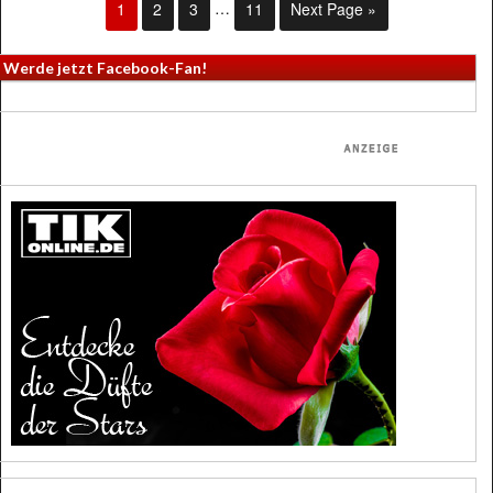
1
2
3
…
11
Next Page »
Werde jetzt Facebook-Fan!