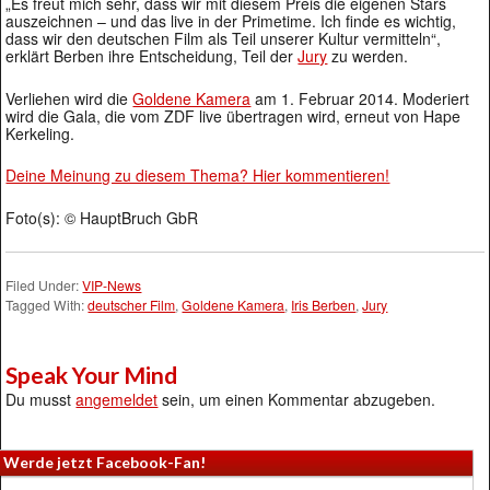
„Es freut mich sehr, dass wir mit diesem Preis die eigenen Stars
auszeichnen – und das live in der Primetime. Ich finde es wichtig,
dass wir den deutschen Film als Teil unserer Kultur vermitteln“,
erklärt Berben ihre Entscheidung, Teil der
Jury
zu werden.
Verliehen wird die
Goldene Kamera
am 1. Februar 2014. Moderiert
wird die Gala, die vom ZDF live übertragen wird, erneut von Hape
Kerkeling.
Deine Meinung zu diesem Thema? Hier kommentieren!
Foto(s): © HauptBruch GbR
Filed Under:
VIP-News
Tagged With:
deutscher Film
,
Goldene Kamera
,
Iris Berben
,
Jury
Speak Your Mind
Du musst
angemeldet
sein, um einen Kommentar abzugeben.
Werde jetzt Facebook-Fan!