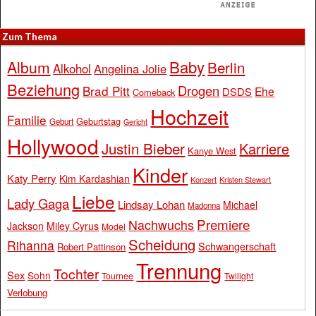
Zum Thema
Baby
Album
Berlin
Alkohol
Angelina Jolie
Beziehung
Drogen
Brad Pitt
Ehe
DSDS
Comeback
Hochzeit
Familie
Geburtstag
Geburt
Gericht
Hollywood
Justin Bieber
Karriere
Kanye West
Kinder
Katy Perry
Kim Kardashian
Konzert
Kristen Stewart
Liebe
Lady Gaga
Lindsay Lohan
Michael
Madonna
Premiere
Nachwuchs
Jackson
Miley Cyrus
Model
Scheidung
Rihanna
Schwangerschaft
Robert Pattinson
Trennung
Tochter
Sex
Sohn
Tournee
Twilight
Verlobung