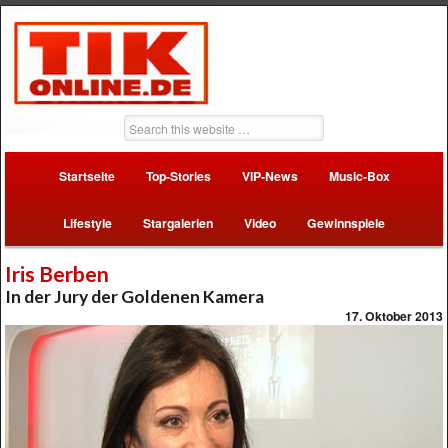
Startseite
Top-Stories
VIP-News
Music-Box
Lifestyle
Stargalerien
Video
Gewinnspiele
Iris Berben
In der Jury der Goldenen Kamera
17. Oktober 2013