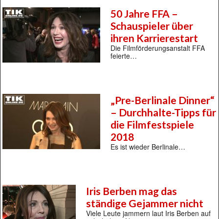
50 Jahre FFA –
Schauspieler über
ihren Karrierestart
Die Filmförderungsanstalt FFA
feierte…
„Pre-Berlinale Dinner“
– Durchhalte-Tipps für
die Filmfestspiele
2018
Es ist wieder Berlinale…
Iris Berben mag das
ständige Gejammer nicht
Viele Leute jammern laut Iris Berben auf