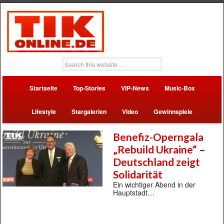
Startseite
Top-Stories
VIP-News
Music-Box
Lifestyle
Stargalerien
Video
Gewinnspiele
Benefiz-Operngala
„Rebuild Ukraine“ –
Deutschland zeigt
Solidarität
Ein wichtiger Abend in der
Hauptstadt…