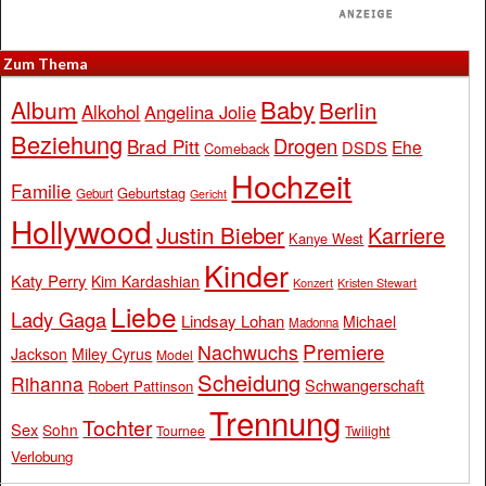
Zum Thema
Baby
Album
Berlin
Alkohol
Angelina Jolie
Beziehung
Drogen
Brad Pitt
Ehe
DSDS
Comeback
Hochzeit
Familie
Geburtstag
Geburt
Gericht
Hollywood
Justin Bieber
Karriere
Kanye West
Kinder
Katy Perry
Kim Kardashian
Konzert
Kristen Stewart
Liebe
Lady Gaga
Lindsay Lohan
Michael
Madonna
Premiere
Nachwuchs
Jackson
Miley Cyrus
Model
Scheidung
Rihanna
Schwangerschaft
Robert Pattinson
Trennung
Tochter
Sex
Sohn
Tournee
Twilight
Verlobung