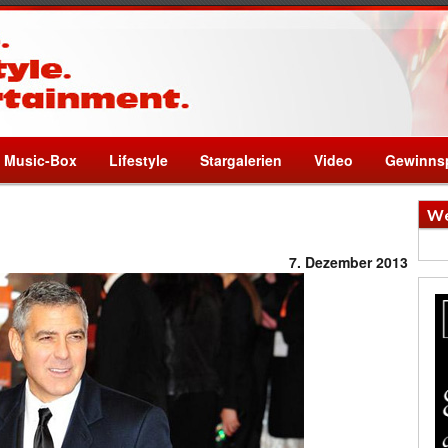
Music-Box
Lifestyle
Stargalerien
Video
Gewinnsp
We
7. Dezember 2013