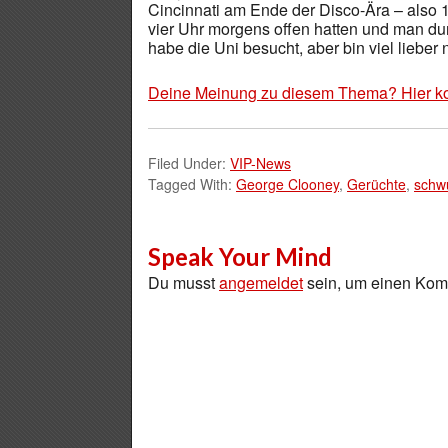
Cincinnati am Ende der Disco-Ära – also 
vier Uhr morgens offen hatten und man durf
habe die Uni besucht, aber bin viel lieber
Deine Meinung zu diesem Thema? Hier k
Filed Under:
VIP-News
Tagged With:
George Clooney
,
Gerüchte
,
schw
Speak Your Mind
Du musst
angemeldet
sein, um einen Ko