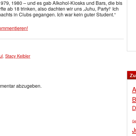
1979, 1980 – und es gab Alkohol-Kiosks und Bars, die bis
te ab 18 trinken, also dachten wir uns ‚Juhu, Party!‘ Ich
 nachts in Clubs gegangen. Ich war kein guter Student.“
ommentieren!
ul
,
Stacy Keibler
Zu
mmentar abzugeben.
A
B
D
Ge
J