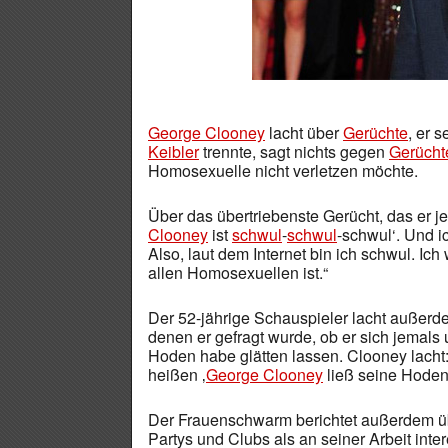
George Clooney
lacht über
Gerüchte
, er s
Keibler
trennte, sagt nichts gegen
Gerücht
Homosexuelle nicht verletzen möchte.
Über das übertriebenste Gerücht, das er je 
Clooney
ist
schwul
-
schwul
-schwul‘. Und ic
Also, laut dem Internet bin ich schwul. Ic
allen Homosexuellen ist.“
Der 52-jährige Schauspieler lacht außerde
denen er gefragt wurde, ob er sich jemals 
Hoden habe glätten lassen. Clooney lacht:
heißen ‚
George Clooney
ließ seine Hoden 
Der Frauenschwarm berichtet außerdem übe
Partys und Clubs als an seiner Arbeit inter