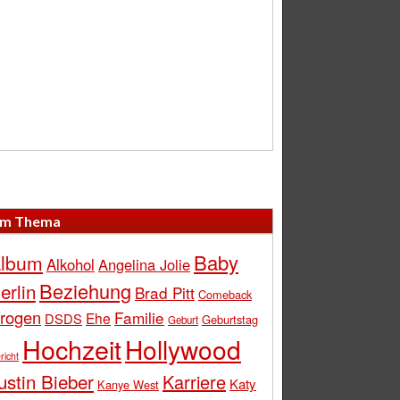
m Thema
Baby
lbum
Alkohol
Angelina Jolie
Beziehung
erlin
Brad Pitt
Comeback
rogen
Familie
Ehe
DSDS
Geburtstag
Geburt
Hochzeit
Hollywood
richt
ustin Bieber
Karriere
Katy
Kanye West