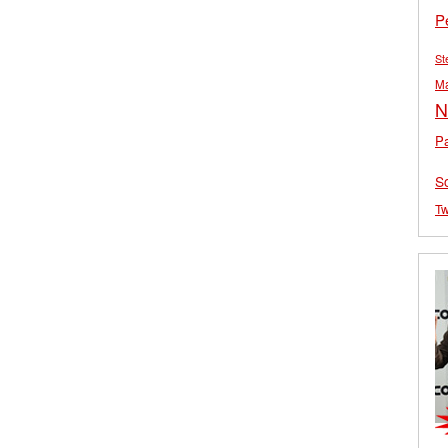
P
St
M
N
Pa
S
Tw