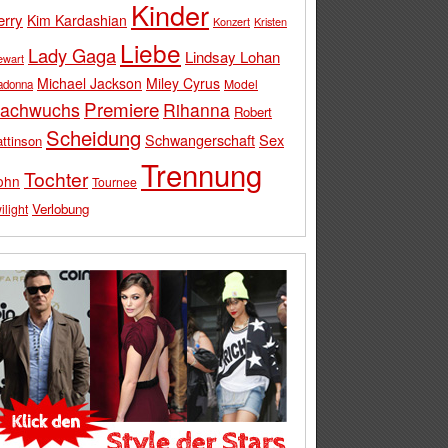
Kinder
erry
Kim Kardashian
Konzert
Kristen
Liebe
Lady Gaga
Lindsay Lohan
ewart
Michael Jackson
Miley Cyrus
Model
adonna
Premiere
achwuchs
Rihanna
Robert
Scheidung
Schwangerschaft
Sex
ttinson
Trennung
Tochter
ohn
Tournee
Verlobung
ilight