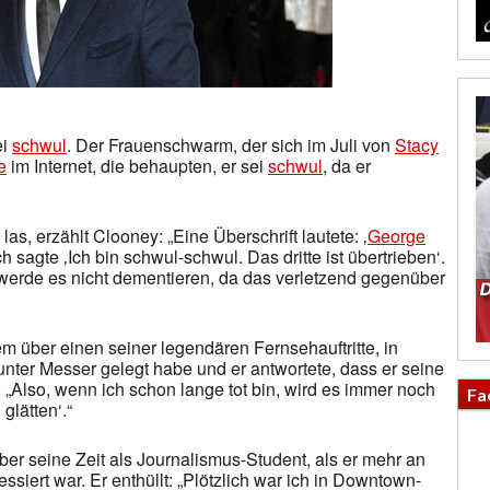
ei
schwul
. Der Frauenschwarm, der sich im Juli von
Stacy
e
im Internet, die behaupten, er sei
schwul
, da er
las, erzählt Clooney: „Eine Überschrift lautete: ‚
George
h sagte ‚Ich bin schwul-schwul. Das dritte ist übertrieben‘.
h werde es nicht dementieren, da das verletzend gegenüber
m über einen seiner legendären Fernsehauftritte, in
unter Messer gelegt habe und er antwortete, dass er seine
 „Also, wenn ich schon lange tot bin, wird es immer noch
Fa
glätten‘.“
r seine Zeit als Journalismus-Student, als er mehr an
essiert war. Er enthüllt: „Plötzlich war ich in Downtown-