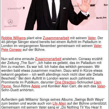
Robbie Williams
plant eine
Zusammenarbeit
mit seinem
Vater
. Der
40-jährige Sänger stand bereits bei einem Auftritt im Palladium in
London im vergangenen November gemeinsam mit seinem
Vater
Pete Conway
auf der Bühne.
Nun soll eine erneute
Zusammenarbeit
anstehen. Conway erzählt
der Zeitung „The Sun“: „Ich habe es geliebt, das im Palladium mit
ihm zu machen. Es war toll. Ich habe das wirklich genossen. Wir
werden bald etwas zusammen machen. Dazu wird in Kürze etwas
bekannt gegeben – ich weiß allerdings noch nicht über alle Details
Bescheid.“ Bei dem Auftritt in London waren auch zahlreiche
Prominente im Publikum, darunter
One Direction
-Schnuckel
Liam
Payne
, Soul-Röhre
Adele
und Komiker Alan Carr, die sich das
Vater
-
Sohn-Duett anhörten.
Außerdem gab Williams‘ Songs seines Albums „Swings Both Ways“
zum besten und wurde auch von
Lily Allen
auf der Bühne unterstützt.
Gemeinsam mit seinem Vater sang er „Do Nothing Til You Hear It