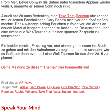
From Me“. Bevor Conway die Bühne unter tosendem Applaus wieder
verließ, umarmte er seinen Sohn noch innig.
Aktuell hat Williams Bedenken, eine
Take That
-
Reunion
abzulehnen,
weil er seinen Bandkollegen Gary Barlow nicht vor den Kopf stoßen
möchte. Der 40-Jährige schlug Berichten zufolge vor, die Arbeit an
neuem Material langsam angehen zu lassen und Diskussionen über
eine eventuelle Welt-Tournee auf einen späteren Zeitpunkt zu
verschieben.
Ein Insider verrät: „Er schlug vor, erst einmal gemeinsam ins Studio
zu gehen und mit den Aufnahmen zu beginnen, um zu schauen, wie
es läuft, um dann eventuell eine Welt-Tournee für das Jahr 2015 zu
planen.“
Deine Meinung zu diesem Thema? Hier kommentieren!
Filed Under:
VIP-News
Tagged With:
Adele
,
Liam Payne
,
Lily Allen
,
One Direction
,
Pete Conway
,
Reunion
,
Robbie Williams
,
Take That
,
Vater
,
Zusammenarbeit
Speak Your Mind