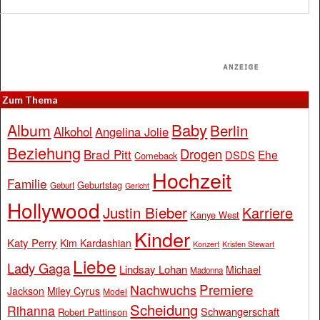
Zum Thema
Baby
Album
Berlin
Alkohol
Angelina Jolie
Beziehung
Drogen
Brad Pitt
Ehe
DSDS
Comeback
Hochzeit
Familie
Geburtstag
Geburt
Gericht
Hollywood
Justin Bieber
Karriere
Kanye West
Kinder
Katy Perry
Kim Kardashian
Konzert
Kristen Stewart
Liebe
Lady Gaga
Lindsay Lohan
Michael
Madonna
Premiere
Nachwuchs
Jackson
Miley Cyrus
Model
Scheidung
Rihanna
Schwangerschaft
Robert Pattinson