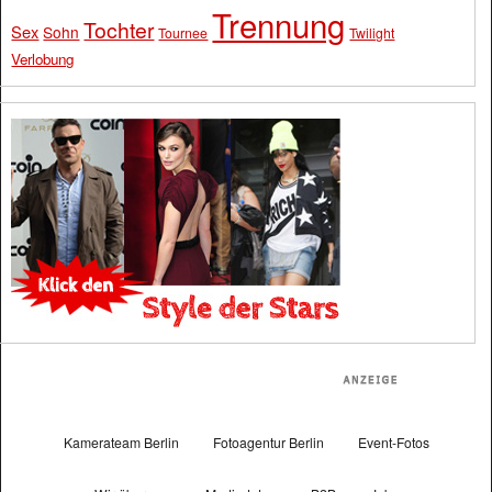
Trennung
Tochter
Sex
Sohn
Tournee
Twilight
Verlobung
Kamerateam Berlin
Fotoagentur Berlin
Event-Fotos