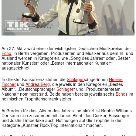
Am 27. März wird einer der wichtigsten Deutschen Musikpreise, der
Echo
, in Berlin vergeben. Produzenten und Musiker aus dem In- und
Ausland werden in Kategorien, wie „Song des Jahres“ oder „Bester
nationaler Künstler“ oder „Bester internationaler Künstler“
ausgezeichnet.
In direkter Konkurrenz stehen die
Schlager
sängerinnen
Helene
Fischer
und
Andrea Berg
, die jeweils in den Kategorien „Bestes
Album“, „Deutschsprachiger
Schlager
“ und „Produzententeam
National“ nominiert sind. Beide haben bereits jeweils sechs
Echo
s im
heimischen Trophäenschrank stehen.
Außerdem für das „Album des Jahres“ nominiert ist Robbie Williams.
Der kann sich zusammen mit James Blunt, Joe Cocker, Passenger
und Justin Timberlake auch Hoffnungen auf die Trophäe in der
Kategorie „Künstler Rock/Pop International“ machen.