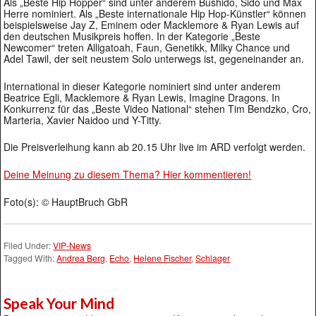
Als „Beste Hip Hopper“ sind unter anderem Bushido, Sido und Max
Herre nominiert. Als „Beste internationale Hip Hop-Künstler“ können
beispielsweise Jay Z, Eminem oder Macklemore & Ryan Lewis auf
den deutschen Musikpreis hoffen. In der Kategorie „Beste
Newcomer“ treten Alligatoah, Faun, Genetikk, Milky Chance und
Adel Tawil, der seit neustem Solo unterwegs ist, gegeneinander an.
International in dieser Kategorie nominiert sind unter anderem
Beatrice Egli, Macklemore & Ryan Lewis, Imagine Dragons. In
Konkurrenz für das „Beste Video National“ stehen Tim Bendzko, Cro,
Marteria, Xavier Naidoo und Y-Titty.
Die Preisverleihung kann ab 20.15 Uhr live im ARD verfolgt werden.
Deine Meinung zu diesem Thema? Hier kommentieren!
Foto(s): © HauptBruch GbR
Filed Under:
VIP-News
Tagged With:
Andrea Berg
,
Echo
,
Helene Fischer
,
Schlager
Speak Your Mind