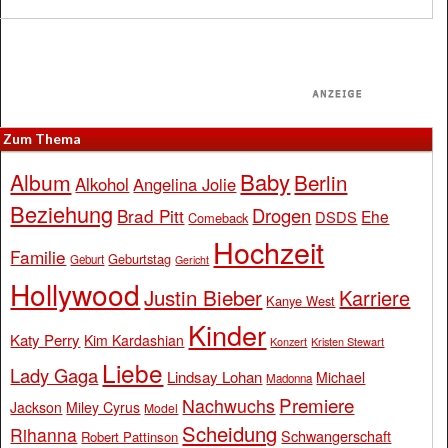
Zum Thema
Baby
Album
Berlin
Alkohol
Angelina Jolie
Beziehung
Drogen
Brad Pitt
Ehe
DSDS
Comeback
Hochzeit
Familie
Geburtstag
Geburt
Gericht
Hollywood
Justin Bieber
Karriere
Kanye West
Kinder
Katy Perry
Kim Kardashian
Konzert
Kristen Stewart
Liebe
Lady Gaga
Lindsay Lohan
Michael
Madonna
Premiere
Nachwuchs
Jackson
Miley Cyrus
Model
Scheidung
Rihanna
Schwangerschaft
Robert Pattinson