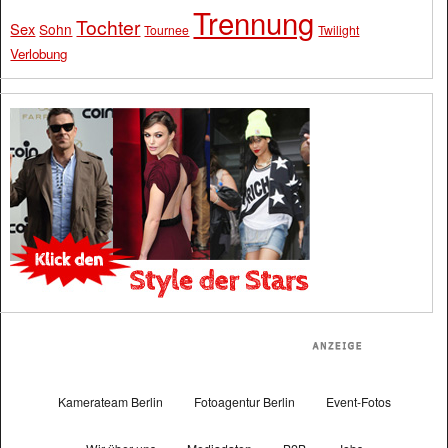
Trennung
Tochter
Sex
Sohn
Tournee
Twilight
Verlobung
Kamerateam Berlin
Fotoagentur Berlin
Event-Fotos