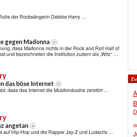
 Rolle der Rocksängerin Debbie Harry …
ke gegen Madonna
nung, dass Madonna nichts in der Rock and Roll Hall of
t und bezeichneten die Institution zudem als „Witz“ …
ry
Zu
n das böse Internet
bt, dass das Internet die Musikindustrie zerstört …
A
B
D
ry
nz angetan
Ge
ht auf Hip-Hop und die Rapper Jay-Z und Ludacris …
J