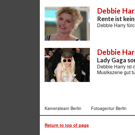
Debbie Har
Rente ist kei
Debbie Harry fürc
Debbie Har
Lady Gaga sor
Debbie Harry ist
Musikszene gut t
Kamerateam Berlin
Fotoagentur Berlin
Return to top of page