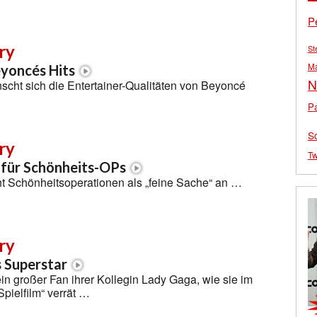
P
ry
St
M
yoncés Hits
N
cht sich die Entertainer-Qualitäten von Beyoncé
Pa
S
ry
Tw
für Schönheits-OPs
ht Schönheitsoperationen als „feine Sache“ an …
ry
s Superstar
ein großer Fan ihrer Kollegin Lady Gaga, wie sie im
Spielfilm“ verrät …