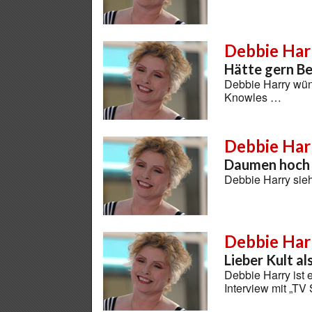
Debbie Har
Hätte gern Be
Debbie Harry wüns
Knowles …
Debbie Har
Daumen hoch 
Debbie Harry sie
Debbie Har
Lieber Kult al
Debbie Harry ist 
Interview mit „TV 