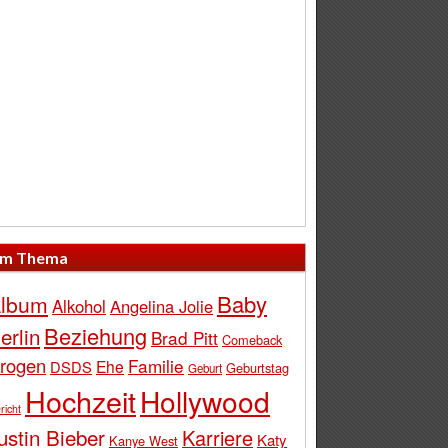
m Thema
Baby
lbum
Alkohol
Angelina Jolie
Beziehung
erlin
Brad Pitt
Comeback
rogen
Familie
Ehe
DSDS
Geburtstag
Geburt
Hochzeit
Hollywood
richt
ustin Bieber
Karriere
Katy
Kanye West