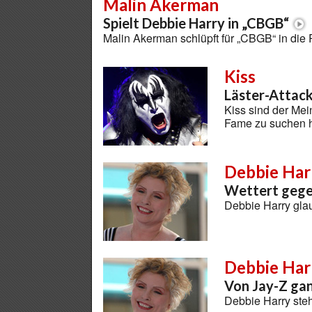
Malin Akerman
Spielt Debbie Harry in „CBGB“
Malin Akerman schlüpft für „CBGB“ in die
Kiss
Läster-Attac
Kiss sind der Mei
Fame zu suchen ha
Debbie Har
Wettert gege
Debbie Harry glau
Debbie Har
Von Jay-Z ga
Debbie Harry ste