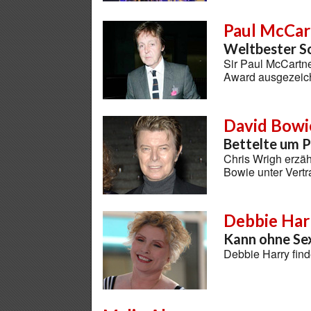
Paul McCar
Weltbester S
Sir Paul McCartn
Award ausgezeic
David Bowi
Bettelte um P
Chris Wrigh erzäh
Bowie unter Vert
Debbie Har
Kann ohne Sex
Debbie Harry find