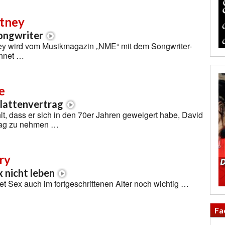
tney
ongwriter
ey wird vom Musikmagazin „NME“ mit dem Songwriter-
hnet …
e
lattenvertrag
lt, dass er sich in den 70er Jahren geweigert habe, David
rag zu nehmen …
ry
 nicht leben
et Sex auch im fortgeschrittenen Alter noch wichtig …
Fa