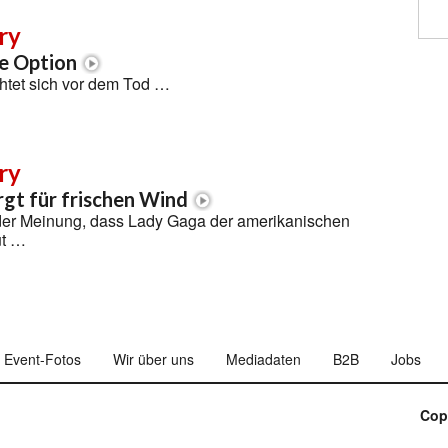
ry
ne Option
htet sich vor dem Tod …
ry
gt für frischen Wind
 der Meinung, dass Lady Gaga der amerikanischen
ut …
Event-Fotos
Wir über uns
Mediadaten
B2B
Jobs
Cop