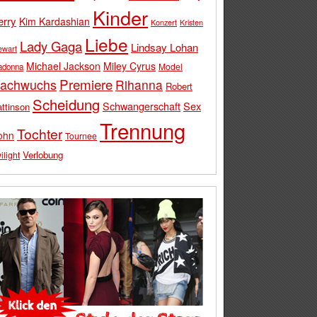
Kinder
erry
Kim Kardashian
Konzert
Kristen
Liebe
Lady Gaga
Lindsay Lohan
ewart
Michael Jackson
Miley Cyrus
Model
adonna
Premiere
achwuchs
Rihanna
Robert
Scheidung
Schwangerschaft
Sex
ttinson
Trennung
Tochter
ohn
Tournee
Verlobung
ilight