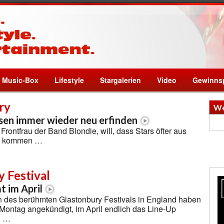
Music-Box
Lifestyle
Stargalerien
Video
Gewinnsp
ry
We
sen immer wieder neu erfinden
Frontfrau der Band Blondie, will, dass Stars öfter aus
ne kommen …
 Festival
 im April
n des berühmten Glastonbury Festivals in England haben
ontag angekündigt, im April endlich das Line-Up
n …