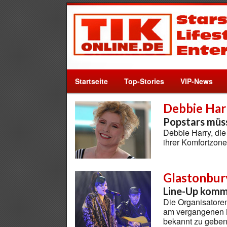
Startseite
Top-Stories
VIP-News
Debbie Har
Popstars müs
Debbie Harry, die 
ihrer Komfortzo
Glastonbury
Line-Up kommt
Die Organisatore
am vergangenen M
bekannt zu gebe