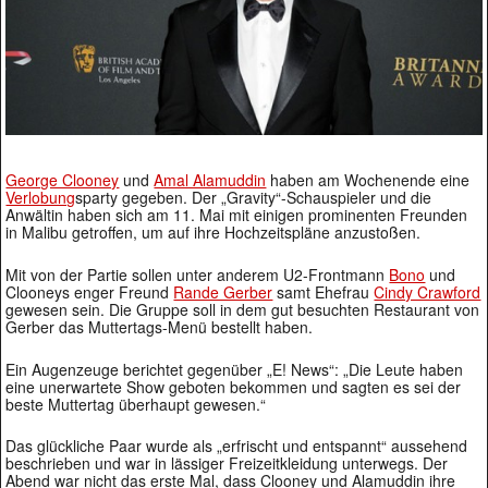
George Clooney
und
Amal Alamuddin
haben am Wochenende eine
Verlobung
sparty gegeben. Der „Gravity“-Schauspieler und die
Anwältin haben sich am 11. Mai mit einigen prominenten Freunden
in Malibu getroffen, um auf ihre Hochzeitspläne anzustoßen.
Mit von der Partie sollen unter anderem U2-Frontmann
Bono
und
Clooneys enger Freund
Rande Gerber
samt Ehefrau
Cindy Crawford
gewesen sein. Die Gruppe soll in dem gut besuchten Restaurant von
Gerber das Muttertags-Menü bestellt haben.
Ein Augenzeuge berichtet gegenüber „E! News“: „Die Leute haben
eine unerwartete Show geboten bekommen und sagten es sei der
beste Muttertag überhaupt gewesen.“
Das glückliche Paar wurde als „erfrischt und entspannt“ aussehend
beschrieben und war in lässiger Freizeitkleidung unterwegs. Der
Abend war nicht das erste Mal, dass Clooney und Alamuddin ihre