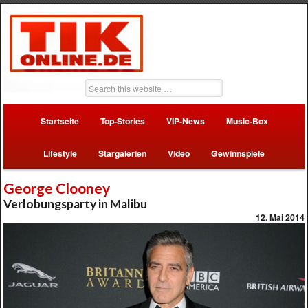
Startseite
Top-Stories
VIP-News
Music-Box
Lifestyle
Stargalerien
Video
Gewinnspiele
George Clooney
Verlobungsparty in Malibu
12. Mai 2014