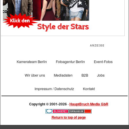
Kamerateam Berlin
Fotoagentur Berlin
Event-Fotos
Wir über uns
Mediadaten
B2B
Jobs
Impressum / Datenschutz
Kontakt
Copyright © 2001-2026 ·
HauptBruch Media GbR
Return to top of page