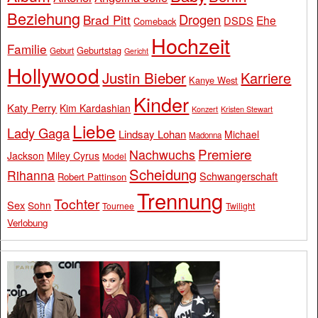
Beziehung
Drogen
Brad Pitt
Ehe
DSDS
Comeback
Hochzeit
Familie
Geburtstag
Geburt
Gericht
Hollywood
Justin Bieber
Karriere
Kanye West
Kinder
Katy Perry
Kim Kardashian
Konzert
Kristen Stewart
Liebe
Lady Gaga
Lindsay Lohan
Michael
Madonna
Premiere
Nachwuchs
Jackson
Miley Cyrus
Model
Scheidung
Rihanna
Schwangerschaft
Robert Pattinson
Trennung
Tochter
Sex
Sohn
Tournee
Twilight
Verlobung