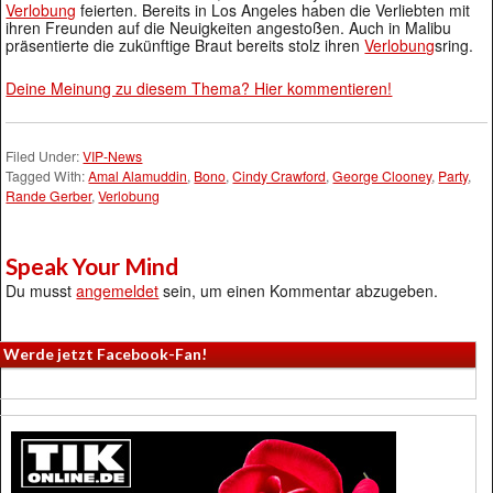
Verlobung
feierten. Bereits in Los Angeles haben die Verliebten mit
ihren Freunden auf die Neuigkeiten angestoßen. Auch in Malibu
präsentierte die zukünftige Braut bereits stolz ihren
Verlobung
sring.
Deine Meinung zu diesem Thema? Hier kommentieren!
Filed Under:
VIP-News
Tagged With:
Amal Alamuddin
,
Bono
,
Cindy Crawford
,
George Clooney
,
Party
,
Rande Gerber
,
Verlobung
Speak Your Mind
Du musst
angemeldet
sein, um einen Kommentar abzugeben.
Werde jetzt Facebook-Fan!