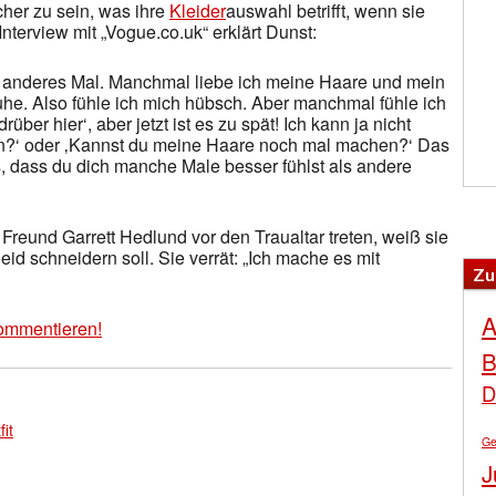
cher zu sein, was ihre
Kleider
auswahl betrifft, wenn sie
Interview mit „Vogue.co.uk“ erklärt Dunst:
n anderes Mal. Manchmal liebe ich meine Haare und mein
uhe. Also fühle ich mich hübsch. Aber manchmal fühle ich
über hier‘, aber jetzt ist es zu spät! Ich kann ja nicht
n?‘ oder ‚Kannst du meine Haare noch mal machen?‘ Das
, dass du dich manche Male besser fühlst als andere
 Freund Garrett Hedlund vor den Traualtar treten, weiß sie
id schneidern soll. Sie verrät: „Ich mache es mit
Zu
A
ommentieren!
B
D
fit
Ge
J