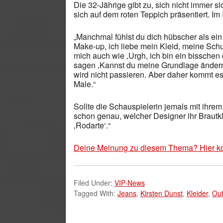
Die 32-Jährige gibt zu, sich nicht immer si
sich auf dem roten Teppich präsentiert. Im 
„Manchmal fühlst du dich hübscher als ei
Make-up, ich liebe mein Kleid, meine Sch
mich auch wie ‚Urgh, ich bin ein bisschen dr
sagen ‚Kannst du meine Grundlage änder
wird nicht passieren. Aber daher kommt es
Male.“
Sollte die Schauspielerin jemals mit ihrem
schon genau, welcher Designer ihr Brautkle
‚Rodarte‘.“
Deine Meinung zu diesem Thema? Hier k
Filed Under:
VIP-News
Tagged With:
Jeans
,
Kirsten Dunst
,
Kleider
,
Out