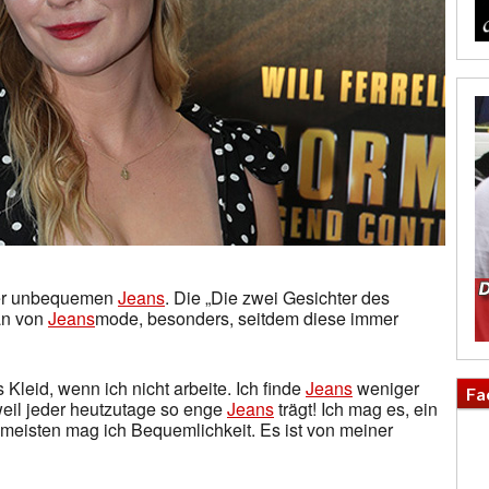
r unbequemen
Jeans
. Die „Die zwei Gesichter des
Fan von
Jeans
mode, besonders, seitdem diese immer
s Kleid, wenn ich nicht arbeite. Ich finde
Jeans
weniger
Fa
 weil jeder heutzutage so enge
Jeans
trägt! Ich mag es, ein
eisten mag ich Bequemlichkeit. Es ist von meiner