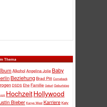
m Thema
Baby
lbum
Alkohol
Angelina Jolie
Beziehung
erlin
Brad Pitt
Comeback
rogen
Familie
Ehe
DSDS
Geburtstag
Geburt
Hochzeit
Hollywood
richt
ustin Bieber
Karriere
Katy
Kanye West