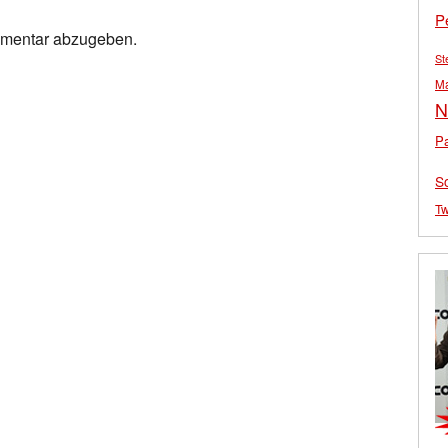
P
mmentar abzugeben.
St
M
N
Pa
S
Tw