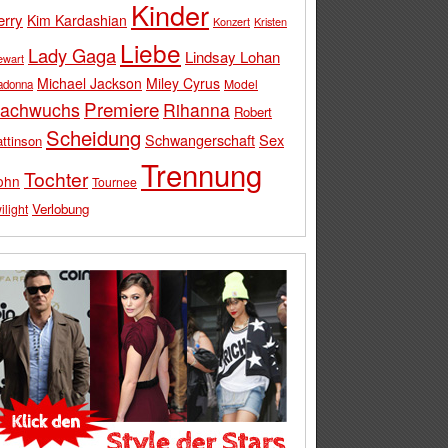
Kinder
erry
Kim Kardashian
Konzert
Kristen
Liebe
Lady Gaga
Lindsay Lohan
ewart
Michael Jackson
Miley Cyrus
Model
adonna
Premiere
achwuchs
Rihanna
Robert
Scheidung
Schwangerschaft
Sex
ttinson
Trennung
Tochter
ohn
Tournee
Verlobung
ilight