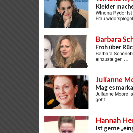
Kleider mach
Winona Ryder ist 
Frau widerspiege
Barbara Sc
Froh über Rüc
Barbara Schöneber
einzusteigen …
Julianne M
Mag es marka
Julianne Moore is
geht …
Hannah He
Ist gerne „ei