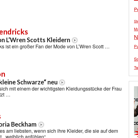
P
St
M
endricks
N
n L’Wren Scotts Kleidern
ks ist ein großer Fan der Mode von L’Wren Scott …
Pa
S
Tw
on
„kleine Schwarze“ neu
ich mit einem der wichtigsten Kleidungsstücke der Frau
tzt …
s
toria Beckham
am liebsten, wenn sich ihre Kleider, die sie auf dem
t, „weiblich anfühlen“ …