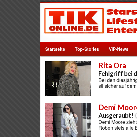
Startseite
Top-Stories
VIP-News
Rita Ora
Fehlgriff bei 
Bei den diesjähri
stilsicher auf de
Demi Moor
Ausgeraubt!
Demi Moore zieht 
Roben stets alle 