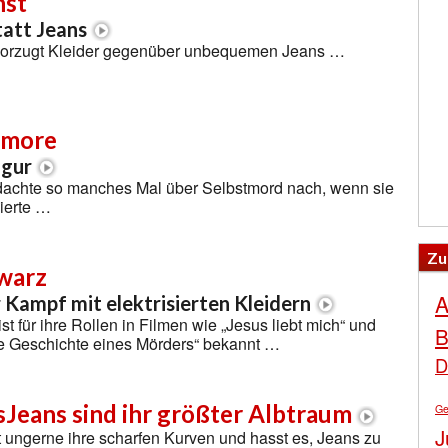
nst
tatt Jeans
vorzugt Kleider gegenüber unbequemen Jeans …
ymore
igur
achte so manches Mal über Selbstmord nach, wenn sie
ierte …
Zu
hwarz
A
 Kampf mit elektrisierten Kleidern
t für ihre Rollen in Filmen wie „Jesus liebt mich“ und
B
e Geschichte eines Mörders“ bekannt …
D
Jeans sind ihr größter Albtraum
Ge
J
 ungerne ihre scharfen Kurven und hasst es, Jeans zu