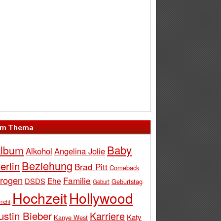
m Thema
Baby
lbum
Alkohol
Angelina Jolie
Beziehung
erlin
Brad Pitt
Comeback
rogen
Familie
Ehe
DSDS
Geburtstag
Geburt
Hochzeit
Hollywood
richt
ustin Bieber
Karriere
Katy
Kanye West