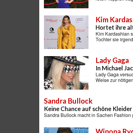
Kim Kardas
Hortet ihre al
Kim Kardashian sc
Tochter sie irge
Lady Gaga
In Michael J
Lady Gaga versuch
Weise zur nötigen
Sandra Bullock
Keine Chance auf schöne Kleider
Sandra Bullock macht in Sachen Fashion 
Winona Ry