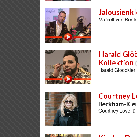
Jalousienkl
Marcell von Berli
Harald Glöö
Kollektion
Harald Glööckler
Courtney L
Beckham-Klei
Courtney Love füh
…