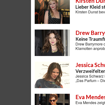
Kirsten Du
Lieber Kleid s
Kirsten Dunst be
Drew Barr
Keine Traumf
Drew Barrymore d
Klamotten anprob
Jessica Sc
Verzweifelter
Jessica Schwarz is
„Das Parfum – Di
Eva Mendes
Eva Mendes zeigt