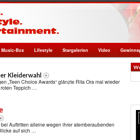
Music-Box
Lifestyle
Stargalerien
Video
Gewinnsp
We
der Kleiderwahl
gen „Teen Choice Awards“ glänzte Rita Ora mal wieder
m roten Teppich …
e
bei Auftritten alleine wegen ihrer atemberaubenden
Blicke auf sich …