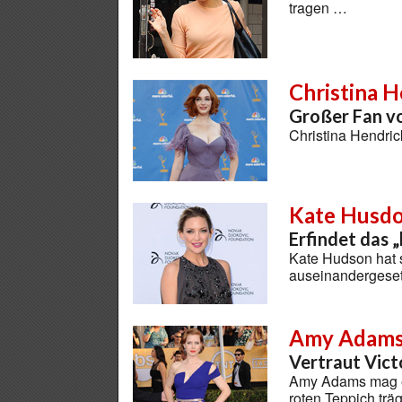
tragen …
Christina H
Großer Fan vo
Christina Hendric
Kate Husd
Erfindet das 
Kate Hudson hat s
auseinandergese
Amy Adam
Vertraut Vic
Amy Adams mag es 
roten Teppich träg