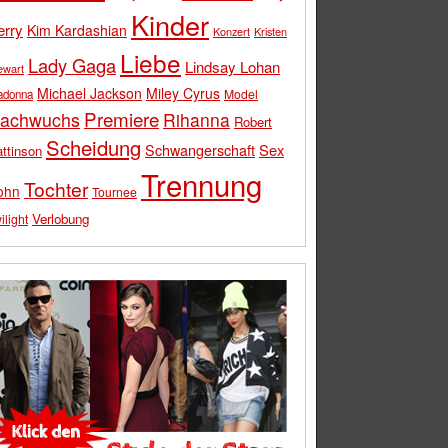
Kinder
erry
Kim Kardashian
Konzert
Kristen
Liebe
Lady Gaga
Lindsay Lohan
ewart
Michael Jackson
Miley Cyrus
Model
adonna
Premiere
achwuchs
Rihanna
Robert
Scheidung
Schwangerschaft
Sex
ttinson
Trennung
Tochter
ohn
Tournee
Verlobung
ilight