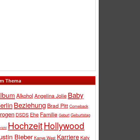
m Thema
Baby
lbum
Alkohol
Angelina Jolie
Beziehung
erlin
Brad Pitt
Comeback
rogen
Familie
Ehe
DSDS
Geburtstag
Geburt
Hochzeit
Hollywood
richt
ustin Bieber
Karriere
Katy
Kanye West