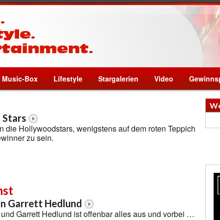
Music-Box
Lifestyle
Stargalerien
Video
Gewinnsp
We
 Stars
n die Hollywoodstars, wenigstens auf dem roten Teppich
winner zu sein.
nst
on Garrett Hedlund
 und Garrett Hedlund ist offenbar alles aus und vorbei …