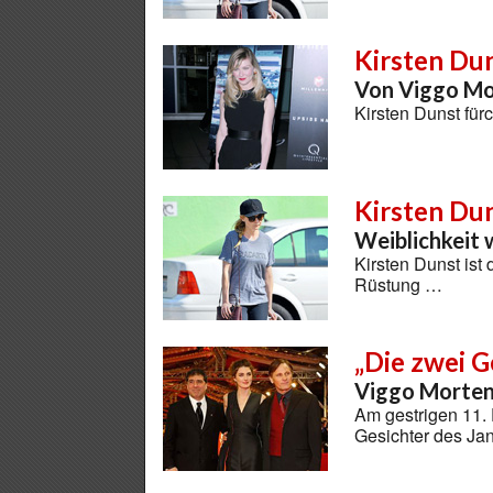
Kirsten Du
Von Viggo Mo
Kirsten Dunst für
Kirsten Du
Weiblichkeit 
Kirsten Dunst ist
Rüstung …
„Die zwei G
Viggo Mortens
Am gestrigen 11. 
Gesichter des Jan