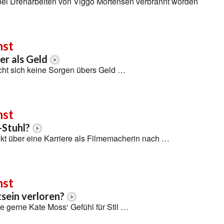
 bei Dreharbeiten von Viggo Mortensen verbrannt worden
nst
er als Geld
cht sich keine Sorgen übers Geld …
nst
-Stuhl?
kt über eine Karriere als Filmemacherin nach …
nst
ein verloren?
te gerne Kate Moss‘ Gefühl für Stil …