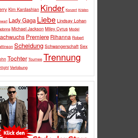
Kinder
erry
Kim Kardashian
Konzert
Kristen
Liebe
Lady Gaga
Lindsay Lohan
ewart
Michael Jackson
Miley Cyrus
Model
adonna
Premiere
achwuchs
Rihanna
Robert
Scheidung
Schwangerschaft
Sex
ttinson
Trennung
Tochter
ohn
Tournee
Verlobung
ilight