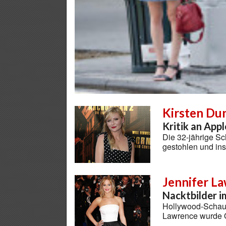
Kirsten Du
Kritik an App
Die 32-jährige Sc
gestohlen und ins
Jennifer L
Nacktbilder i
Hollywood-Schaus
Lawrence wurde 