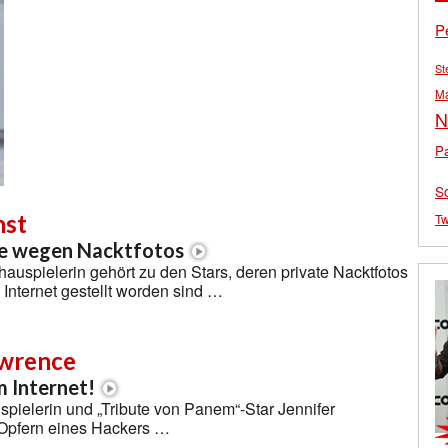
P
St
M
N
Pa
S
nst
Tw
le wegen Nacktfotos
hauspielerin gehört zu den Stars, deren private Nacktfotos
 Internet gestellt worden sind …
awrence
m Internet!
pielerin und „Tribute von Panem“-Star Jennifer
Opfern eines Hackers …