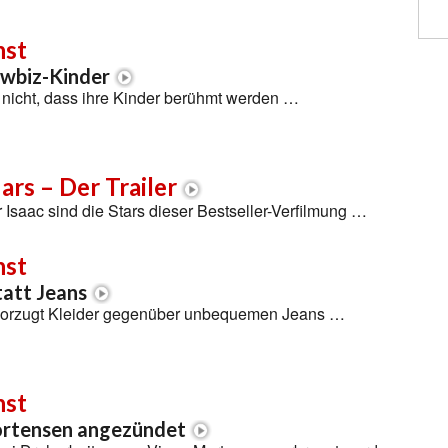
nst
owbiz-Kinder
l nicht, dass ihre Kinder berühmt werden …
ars – Der Trailer
Isaac sind die Stars dieser Bestseller-Verfilmung …
nst
tatt Jeans
vorzugt Kleider gegenüber unbequemen Jeans …
nst
rtensen angezündet