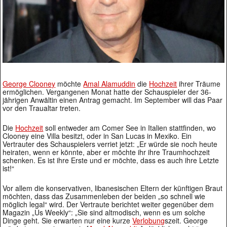
George Clooney
möchte
Amal Alamuddin
die
Hochzeit
ihrer Träume
ermöglichen. Vergangenen Monat hatte der Schauspieler der 36-
jährigen Anwältin einen Antrag gemacht. Im September will das Paar
vor den Traualtar treten.
Die
Hochzeit
soll entweder am Comer See in Italien stattfinden, wo
Clooney eine Villa besitzt, oder in San Lucas in Mexiko. Ein
Vertrauter des Schauspielers verriet jetzt: „Er würde sie noch heute
heiraten, wenn er könnte, aber er möchte ihr ihre Traumhochzeit
schenken. Es ist ihre Erste und er möchte, dass es auch ihre Letzte
ist!“
Vor allem die konservativen, libanesischen Eltern der künftigen Braut
möchten, dass das Zusammenleben der beiden „so schnell wie
möglich legal“ wird. Der Vertraute berichtet weiter gegenüber dem
Magazin „Us Weekly“: „Sie sind altmodisch, wenn es um solche
Dinge geht. Sie erwarten nur eine kurze
Verlobung
szeit. George