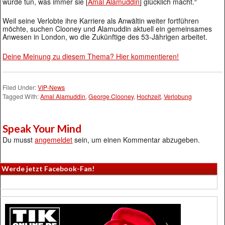
würde tun, was immer sie [
Amal Alamuddin
] glücklich macht.“
Weil seine Verlobte ihre Karriere als Anwältin weiter fortführen
möchte, suchen Clooney und Alamuddin aktuell ein gemeinsames
Anwesen in London, wo die Zukünftige des 53-Jährigen arbeitet.
Deine Meinung zu diesem Thema? Hier kommentieren!
Filed Under:
VIP-News
Tagged With:
Amal Alamuddin
,
George Clooney
,
Hochzeit
,
Verlobung
Speak Your Mind
Du musst
angemeldet
sein, um einen Kommentar abzugeben.
Werde jetzt Facebook-Fan!