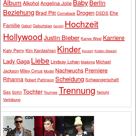
Baby
Album
Berlin
Alkohol
Angelina Jolie
Beziehung
Drogen
Brad Pitt
Ehe
DSDS
Comeback
Hochzeit
Familie
Geburtstag
Geburt
Gericht
Hollywood
Justin Bieber
Karriere
Kanye West
Kinder
Katy Perry
Kim Kardashian
Konzert
Kristen Stewart
Liebe
Lady Gaga
Lindsay Lohan
Michael
Madonna
Premiere
Nachwuchs
Jackson
Miley Cyrus
Model
Scheidung
Rihanna
Schwangerschaft
Robert Pattinson
Trennung
Tochter
Sex
Sohn
Tournee
Twilight
Verlobung