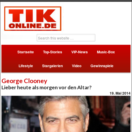
Startseite
Top-Stories
VIP-News
Music-Box
Lifestyle
Stargalerien
Video
Gewinnspiele
George Clooney
Lieber heute als morgen vor den Altar?
19. Mai 2014