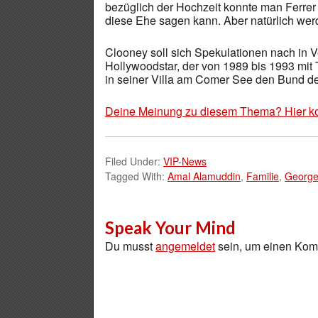
bezüglich der Hochzeit konnte man Ferrer a
diese Ehe sagen kann. Aber natürlich werde
Clooney soll sich Spekulationen nach in V
Hollywoodstar, der von 1989 bis 1993 mit 
in seiner Villa am Comer See den Bund d
Deine Meinung zu diesem Thema? Hier k
Filed Under:
VIP-News
Tagged With:
Amal Alamuddin
,
Familie
,
George
Speak Your Mind
Du musst
angemeldet
sein, um einen Ko