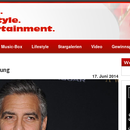
Music-Box
Lifestyle
Stargalerien
Video
Gewinnsp
We
bung
17. Juni 2014