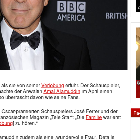
 als sie von seiner
Verlobung
erfuhr. Der Schauspieler,
 machte der Anwältin
Amal Alamuddin
im April einen
o überrascht davon wie seine Fans.
 Oscar-prämierten Schauspielers José Ferrer und der
Fa
anzösischen Magazin „Tele Star“: „Die
Familie
war erst
lobung
] zu hören.“
amuddin zudem als eine „wundervolle Frau“. Details