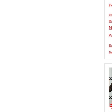
P
St
M
N
Pa
S
Tw