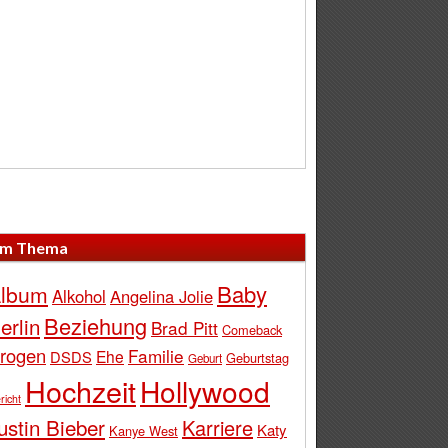
m Thema
Baby
lbum
Alkohol
Angelina Jolie
Beziehung
erlin
Brad Pitt
Comeback
rogen
Familie
Ehe
DSDS
Geburtstag
Geburt
Hochzeit
Hollywood
richt
ustin Bieber
Karriere
Katy
Kanye West