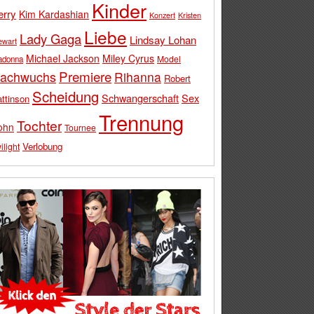
Kinder
erry
Kim Kardashian
Konzert
Kristen
Liebe
Lady Gaga
Lindsay Lohan
ewart
Michael Jackson
Miley Cyrus
Model
adonna
Premiere
achwuchs
Rihanna
Robert
Scheidung
Schwangerschaft
Sex
ttinson
Trennung
Tochter
ohn
Tournee
Verlobung
ilight