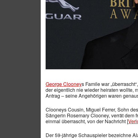
George Clooney
s Famile war „überrascht“,
der eigentlich nie wieder heiraten wollte,
Antrag – seine Angehörigen waren genaus
Clooneys Cousin, Miguel Ferrer, Sohn des
Sängerin Rosemary Clooney, verrät dem fr
einmal überrascht, von der Nachricht [
Ver
Der 59-jährige Schauspieler bezeichne Al