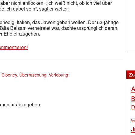
ber nicht entlocken. „Ich weiß nicht, ob ich viel über
 ich dabei sein“, sagt er weiter.
enedig, Italien, das Jawort geben wollen. Der 53-jährige
Talia Balsam verheiratet war, dachte ursprünglich daran,
er Ehe einzugehen.
ommentieren!
Zu
 Clooney
,
Überraschung
,
Verlobung
A
B
mmentar abzugeben.
D
Ge
J