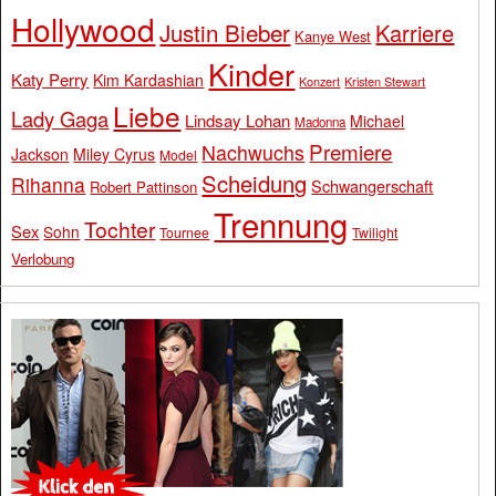
Hollywood
Justin Bieber
Karriere
Kanye West
Kinder
Katy Perry
Kim Kardashian
Konzert
Kristen Stewart
Liebe
Lady Gaga
Lindsay Lohan
Michael
Madonna
Premiere
Nachwuchs
Jackson
Miley Cyrus
Model
Scheidung
Rihanna
Schwangerschaft
Robert Pattinson
Trennung
Tochter
Sex
Sohn
Tournee
Twilight
Verlobung