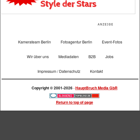
Kamerateam Berlin
Fotoagentur Berlin
Event-Fotos
Wir über uns
Mediadaten
B2B
Jobs
Impressum / Datenschutz
Kontakt
Copyright © 2001-2026 ·
HauptBruch Media GbR
Return to top of page