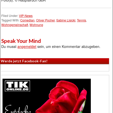
Foto(s): © HauptBruch GbR
Filed Under:
VIP-News
Tagged With:
Comedian
,
Oliver Pocher
,
Sabine Lisicki
,
Tennis
,
Wohngemeinschaft
,
Wohnung
Speak Your Mind
Du musst
angemeldet
sein, um einen Kommentar abzugeben.
Werde jetzt Facebook-Fan!