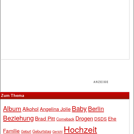
Zum Thema
Baby
Album
Berlin
Alkohol
Angelina Jolie
Beziehung
Drogen
Brad Pitt
Ehe
DSDS
Comeback
Hochzeit
Familie
Geburtstag
Geburt
Gericht