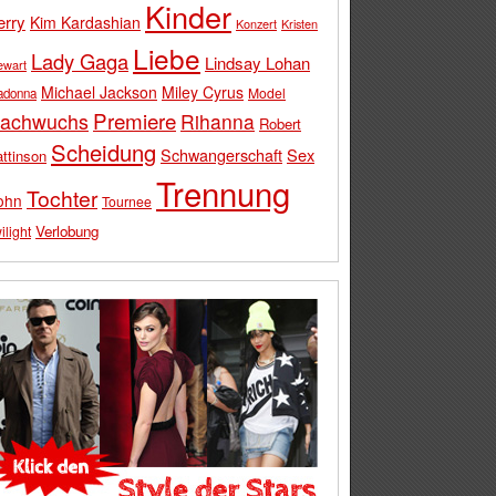
Kinder
erry
Kim Kardashian
Konzert
Kristen
Liebe
Lady Gaga
Lindsay Lohan
ewart
Michael Jackson
Miley Cyrus
Model
adonna
Premiere
achwuchs
Rihanna
Robert
Scheidung
Schwangerschaft
Sex
ttinson
Trennung
Tochter
ohn
Tournee
Verlobung
ilight