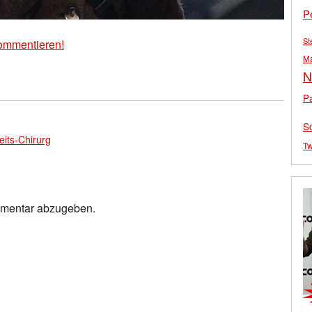
P
St
ommentieren!
M
N
Pa
S
its-Chirurg
Tw
mmentar abzugeben.