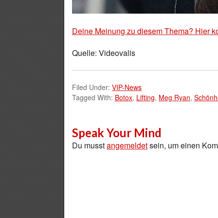
Deine Meinung zu diesem Thema? Hier k
Quelle: Videovalis
Filed Under:
VIP-News
Tagged With:
Botox
,
Lifting
,
Meg Ryan
,
Schönhe
Speak Your Mind
Du musst
angemeldet
sein, um einen Ko