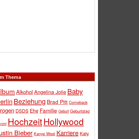
m Thema
Baby
lbum
Alkohol
Angelina Jolie
Beziehung
erlin
Brad Pitt
Comeback
rogen
Familie
Ehe
DSDS
Geburtstag
Geburt
Hochzeit
Hollywood
richt
ustin Bieber
Karriere
Katy
Kanye West