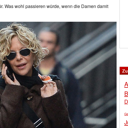
afür. Was wohl passieren würde, wenn die Damen damit
Zu
A
B
D
Ge
J