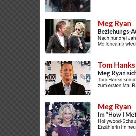
Meg Ryan
Beziehungs-Au
Nach nur drei Ja
Mellencamp wied
Tom Hanks
Meg Ryan sich
Tom Hanks kommt f
zum ersten Mal R
Meg Ryan
Im “How I Me
Hollywood-Schaus
Erzählerin im ne