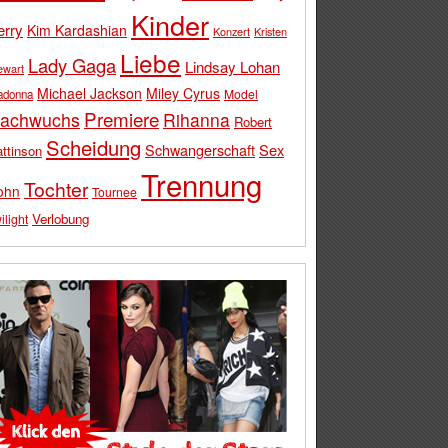
Kinder
erry
Kim Kardashian
Konzert
Kristen
Liebe
Lady Gaga
Lindsay Lohan
ewart
Michael Jackson
Miley Cyrus
Model
adonna
Premiere
achwuchs
Rihanna
Robert
Scheidung
Schwangerschaft
Sex
ttinson
Trennung
Tochter
ohn
Tournee
Verlobung
ilight