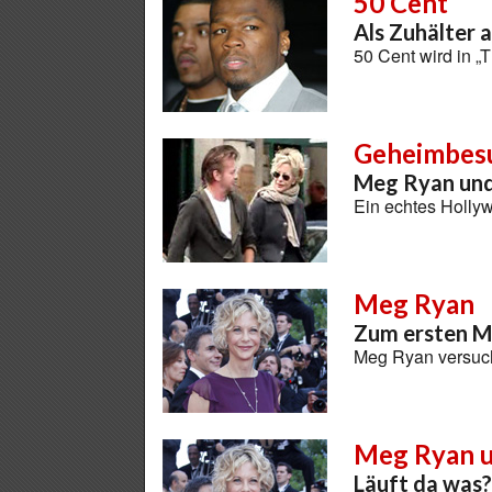
50 Cent
Als Zuhälter 
50 Cent wird in 
Geheimbes
Meg Ryan und 
Ein echtes Hollyw
Meg Ryan
Zum ersten M
Meg Ryan versuch
Meg Ryan 
Läuft da was?