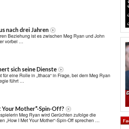
s nach drei Jahren
hren Beziehung ist es zwischen Meg Ryan und John
er vorbei …
ert sich seine Dienste
ür eine Rolle in „Ithaca“ in Frage, bei dem Meg Ryan
egie führt …
t Your Mother”-Spin-Off?
pielerin Meg Ryan wird Gerüchten zufolge die
uen „How I Met Your Mother“-Spin-Off sprechen …
Fa