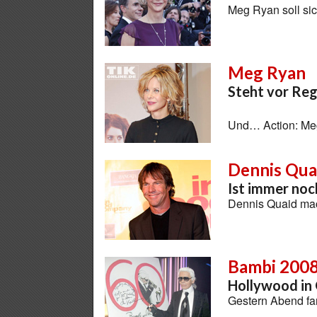
Meg Ryan soll sic
Meg Ryan
Steht vor Re
Und… Action: Meg
Dennis Qua
Ist immer noc
Dennis Quaid mac
Bambi 200
Hollywood in
Gestern Abend fan