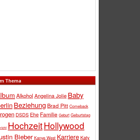
m Thema
Baby
lbum
Alkohol
Angelina Jolie
Beziehung
erlin
Brad Pitt
Comeback
rogen
Familie
Ehe
DSDS
Geburtstag
Geburt
Hochzeit
Hollywood
richt
ustin Bieber
Karriere
Katy
Kanye West