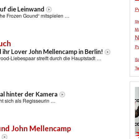
auf die Leinwand
P
„The Frozen Gound“ mitspielen …
St
M
N
uch
Pa
ihr Lover John Mellencamp in Berlin!
ood-Liebespaar streift durch die Hauptstadt …
S
Tw
al hinter der Kamera
t sich als Regisseurin …
und John Mellencamp