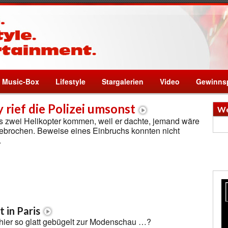
Music-Box
Lifestyle
Stargalerien
Video
Gewinnsp
 rief die Polizei umsonst
We
s zwei Helikopter kommen, weil er dachte, jemand wäre
gebrochen. Beweise eines Einbruchs konnten nicht
.
 in Paris
ier so glatt gebügelt zur Modenschau …?