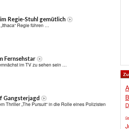
 im Regie-Stuhl gemütlich
 „Ithaca“ Regie führen …
m Fernsehstar
emnächst im TV zu sehen sein …
Zu
A
B
uf Gangsterjagd
m Thriller „The Pursuit“ in die Rolle eines Polizisten
D
Ge
J