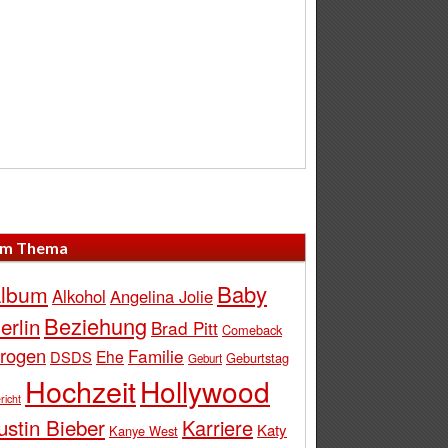
m Thema
Baby
lbum
Alkohol
Angelina Jolie
Beziehung
erlin
Brad Pitt
Comeback
rogen
Familie
Ehe
DSDS
Geburtstag
Geburt
Hochzeit
Hollywood
richt
ustin Bieber
Karriere
Katy
Kanye West