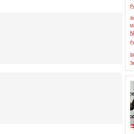
P
St
M
N
Pa
S
Tw