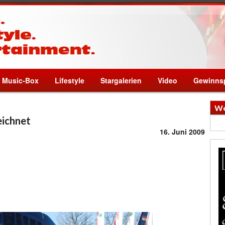
Music-Box
Lifestyle
Stargalerien
Video
Gewinnsp
We
eichnet
16. Juni 2009