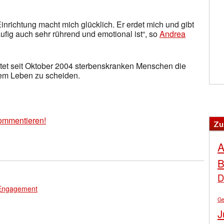
inrichtung macht mich glücklich. Er erdet mich und gibt
äufig auch sehr rührend und emotional ist“, so
Andrea
tet seit Oktober 2004 sterbenskranken Menschen die
dem Leben zu scheiden.
ommentieren!
Zu
A
B
D
 Engagement
Ge
J