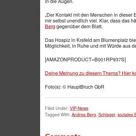
in die Augen.
„Der Kontakt mit den Menschen in dieser E
mir selbst unendlich viel. Klar, dass das h
Berg
gegenüber dem Blatt.
Das Hospiz in Krefeld am Blumenplatz bie
Möglichkeit, in Ruhe und mit Würde aus 
[AMAZONPRODUCT=B001RP937S]
Deine Meinung zu diesem Thema? Hier k
Foto(s): © HauptBruch GbR
Filed Under:
VIP-News
Tagged With:
Andrea Berg
,
Schlager
,
soziales