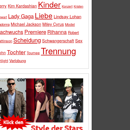
Kinder
erry
Kim Kardashian
Konzert
Kristen
Liebe
Lady Gaga
Lindsay Lohan
ewart
Michael Jackson
Miley Cyrus
Model
adonna
Premiere
achwuchs
Rihanna
Robert
Scheidung
Schwangerschaft
Sex
ttinson
Trennung
Tochter
ohn
Tournee
Verlobung
ilight