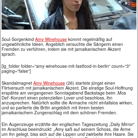
Soul-Sorgenkind
Amy Winehouse
kommt regelmäßig auf
ungewöhnliche Ideen. Angeblich versuchte die Sängerin einen
Fremden zu verführen, indem sie mit jamaikanischem Akzent
sprach.
[lg_folder folder=“amy-winehouse-mit-fastfood-in-berlin“ count=“3″
paging=“false“]
Skandalmagnet
Amy Winehouse
(26) startete jüngst einen
Flirtversuch mit jamaikanischem Akzent. Die einstige Soul-Hoffnung
erspähte am vergangenen Sonntagabend Backstage beim ‚Mos
Def‘-Konzert einen potenziellen Lover und beschloss, ihn
anzusprechen. Natürlich sollte die Anmache nicht einfallslos wirken,
und so parlierte die Britin angeblich mit ihrem besten
jamaikanischem Zungenschlag mit dem schönen Fremden.
Ein Augenzeuge erzählte der englischen Tageszeitung „Daily Mirror“
im Anschluss beeindruckt: „Amy saß auf seinem Schoss, die Arme
um ihn gelegt, biss sich auf die Lippen und zwirbelte ihre Haare. Sie