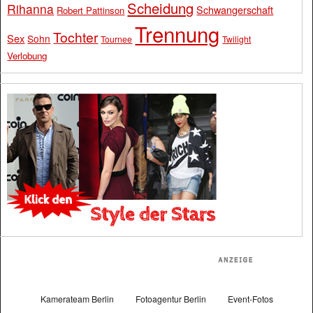
Scheidung
Rihanna
Schwangerschaft
Robert Pattinson
Trennung
Tochter
Sex
Sohn
Tournee
Twilight
Verlobung
Kamerateam Berlin
Fotoagentur Berlin
Event-Fotos