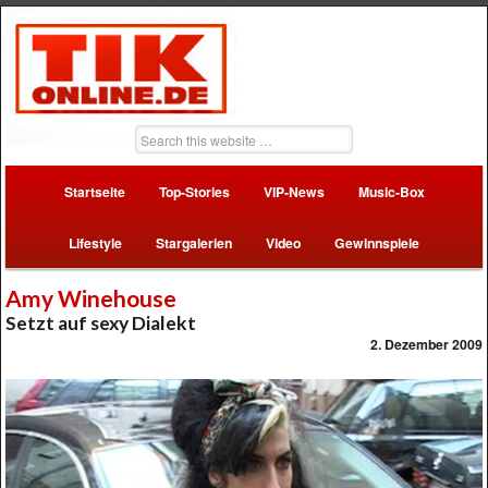
Startseite
Top-Stories
VIP-News
Music-Box
Lifestyle
Stargalerien
Video
Gewinnspiele
Amy Winehouse
Setzt auf sexy Dialekt
2. Dezember 2009