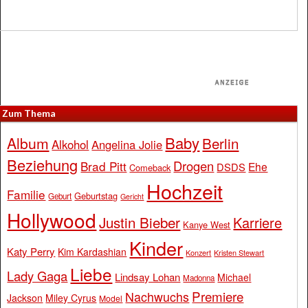
Zum Thema
Baby
Album
Berlin
Alkohol
Angelina Jolie
Beziehung
Drogen
Brad Pitt
Ehe
DSDS
Comeback
Hochzeit
Familie
Geburtstag
Geburt
Gericht
Hollywood
Justin Bieber
Karriere
Kanye West
Kinder
Katy Perry
Kim Kardashian
Konzert
Kristen Stewart
Liebe
Lady Gaga
Lindsay Lohan
Michael
Madonna
Premiere
Nachwuchs
Jackson
Miley Cyrus
Model