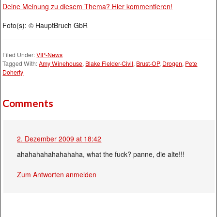
Deine Meinung zu diesem Thema? Hier kommentieren!
Foto(s): © HauptBruch GbR
Filed Under:
VIP-News
Tagged With:
Amy Winehouse
,
Blake Fielder-Civil
,
Brust-OP
,
Drogen
,
Pete
Doherty
Comments
2. Dezember 2009 at 18:42
ahahahahahahahaha, what the fuck? panne, die alte!!!
Zum Antworten anmelden