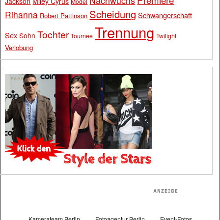
Nachwuchs
Jackson
Miley Cyrus
Model
Scheidung
Rihanna
Schwangerschaft
Robert Pattinson
Trennung
Tochter
Sex
Sohn
Tournee
Twilight
Verlobung
Kamerateam Berlin
Fotoagentur Berlin
Event-Fotos