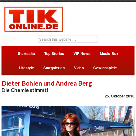
Startseite
Top-Stories
VIP-News
Music-Box
Lifestyle
Stargalerien
Video
Gewinnspiele
Dieter Bohlen und Andrea Berg
Die Chemie stimmt!
25. Oktober 2010