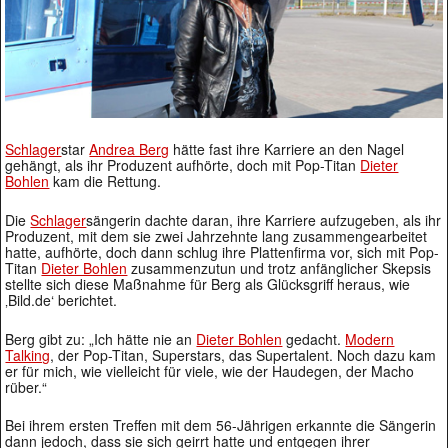
Schlager
star
Andrea Berg
hätte fast ihre Karriere an den Nagel
gehängt, als ihr Produzent aufhörte, doch mit Pop-Titan
Dieter
Bohlen
kam die Rettung.
Die
Schlager
sängerin dachte daran, ihre Karriere aufzugeben, als ihr
Produzent, mit dem sie zwei Jahrzehnte lang zusammengearbeitet
hatte, aufhörte, doch dann schlug ihre Plattenfirma vor, sich mit Pop-
Titan
Dieter Bohlen
zusammenzutun und trotz anfänglicher Skepsis
stellte sich diese Maßnahme für Berg als Glücksgriff heraus, wie
‚Bild.de‘ berichtet.
Berg gibt zu: „Ich hätte nie an
Dieter Bohlen
gedacht.
Modern
Talking
, der Pop-Titan, Superstars, das Supertalent. Noch dazu kam
er für mich, wie vielleicht für viele, wie der Haudegen, der Macho
rüber.“
Bei ihrem ersten Treffen mit dem 56-Jährigen erkannte die Sängerin
dann jedoch, dass sie sich geirrt hatte und entgegen ihrer