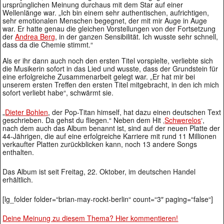
ursprünglichen Meinung durchaus mit dem Star auf einer
Wellenlänge war. „Ich bin einem sehr authentischen, aufrichtigen,
sehr emotionalen Menschen begegnet, der mit mir Auge in Auge
war. Er hatte genau die gleichen Vorstellungen von der Fortsetzung
der
Andrea Berg
, in der ganzen Sensibilität. Ich wusste sehr schnell,
dass da die Chemie stimmt.“
Als er ihr dann auch noch den ersten Titel vorspielte, verliebte sich
die Musikerin sofort in das Lied und wusste, dass der Grundstein für
eine erfolgreiche Zusammenarbeit gelegt war. „Er hat mir bei
unserem ersten Treffen den ersten Titel mitgebracht, in den ich mich
sofort verliebt habe“, schwärmt sie.
„
Dieter Bohlen
, der Pop-Titan himself, hat dazu einen deutschen Text
geschrieben. Da gehst du fliegen.“ Neben dem Hit ‚
Schwerelos
‘,
nach dem auch das Album benannt ist, sind auf der neuen Platte der
44-Jährigen, die auf eine erfolgreiche Karriere mit rund 11 Millionen
verkaufter Platten zurückblicken kann, noch 13 andere Songs
enthalten.
Das Album ist seit Freitag, 22. Oktober, im deutschen Handel
erhältlich.
[lg_folder folder=“brian-may-rockt-berlin“ count=“3″ paging=“false“]
Deine Meinung zu diesem Thema? Hier kommentieren!