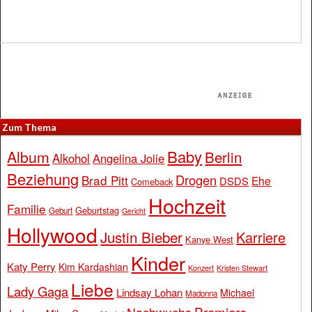
Zum Thema
Baby
Album
Berlin
Alkohol
Angelina Jolie
Beziehung
Drogen
Brad Pitt
Ehe
DSDS
Comeback
Hochzeit
Familie
Geburtstag
Geburt
Gericht
Hollywood
Justin Bieber
Karriere
Kanye West
Kinder
Katy Perry
Kim Kardashian
Konzert
Kristen Stewart
Liebe
Lady Gaga
Lindsay Lohan
Michael
Madonna
Premiere