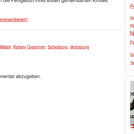
h die Fehlgeburt ihres ersten gemeinsamen Kindes
P
St
ommentieren!
M
N
Pa
 Walsh
,
Kelsey Grammer
,
Scheidung
,
Verlobung
S
Tw
mmentar abzugeben.