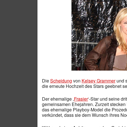
Die
Scheidung
von
Kelsey Grammer
und s
die erneute Hochzeit des Stars geebnet se
Der ehemalige ‚
Frasier
‘-Star und seine dri
gemeinsamen Ehejahren. Zurzeit stecken b
das ehemalige Playboy-Model die Prozedur
verkündet, dass sie dem Wunsch ihres 