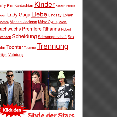
Kinder
erry
Kim Kardashian
Konzert
Kristen
Liebe
Lady Gaga
Lindsay Lohan
ewart
Michael Jackson
Miley Cyrus
Model
adonna
Premiere
achwuchs
Rihanna
Robert
Scheidung
Schwangerschaft
Sex
ttinson
Trennung
Tochter
ohn
Tournee
Verlobung
ilight