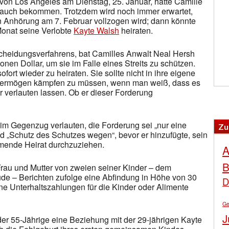
on Los Angeles am Dienstag, 25. Januar, hatte Camille
 auch bekommen. Trotzdem wird noch immer erwartet,
 Anhörung am 7. Februar vollzogen wird; dann könnte
onat seine Verlobte
Kayte Walsh
heiraten.
cheidungsverfahrens, bat Camilles Anwalt Neal Hersh
nen Dollar, um sie im Falle eines Streits zu schützen.
sofort wieder zu heiraten. Sie sollte nicht in ihre eigene
Vermögen kämpfen zu müssen, wenn man weiß, dass es
r verlauten lassen. Ob er dieser Forderung
 im Gegenzug verlauten, die Forderung sei „nur eine
Zu
d „Schutz des Schutzes wegen“, bevor er hinzufügte, sein
mende Heirat durchzuziehen.
A
B
rau und Mutter von zweien seiner Kinder – dem
de – Berichten zufolge eine Abfindung in Höhe von 30
D
ne Unterhaltszahlungen für die Kinder oder Alimente
Ge
J
er 55-Jährige eine Beziehung mit der 29-jährigen Kayte