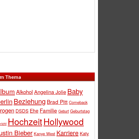
m Thema
Baby
lbum
Alkohol
Angelina Jolie
Beziehung
erlin
Brad Pitt
Comeback
rogen
Familie
Ehe
DSDS
Geburtstag
Geburt
Hochzeit
Hollywood
richt
ustin Bieber
Karriere
Katy
Kanye West