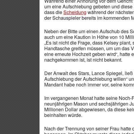
Während einer Anhörung vor dem Gericht v
um eine Aufschiebung gebeten und diese
dass die
Scheidung
während der nächsten
der Schauspieler bereits im kommenden M
Neben der Bitte um einen Aufschub des S
auch um eine Kaution in Höhe von 10 Millio
„Es ist nicht die Frage, dass Kelsey plant, 
Handtasche greifen müssen, um um das 
eine erneute Hochzeit geben wird“, hatte e
nachgekommen ist, ist nicht bekannt.
Der Anwalt des Stars, Lance Spiegel, ließ
Aufschiebung der Aufschiebung willen“ un
Mandant habe noch immer vor, seine kom
Im vergangenen Monat hatte seine Noch-F
neunjährigen Mason und sechsjährigen Ju
Millionen Dollar abgewiesen, da diese kei
beinhalten würde.
Nach der Trennung von seiner Frau hatte d