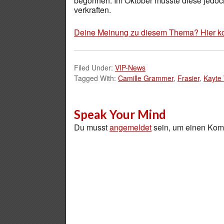
begonnen. Im Oktober musste diese jedoc
verkraften.
Deine Meinung zu diesem Thema? Hier k
Filed Under:
VIP-News
Tagged With:
Camille Grammer
,
Frasier
,
Kayte
Speak Your Mind
Du musst
angemeldet
sein, um einen Ko