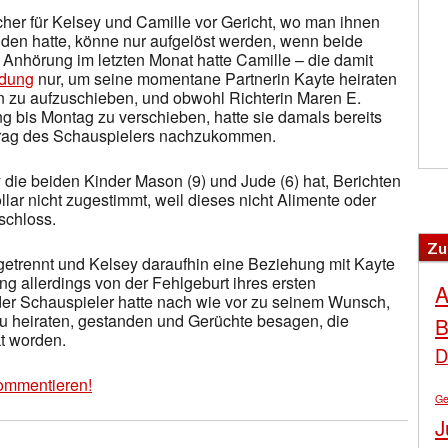
her für Kelsey und Camille vor Gericht, wo man ihnen
anden hatte, könne nur aufgelöst werden, wenn beide
 Anhörung im letzten Monat hatte Camille – die damit
dung
nur, um seine momentane Partnerin Kayte heiraten
n zu aufzuschieben, und obwohl Richterin Maren E.
g bis Montag zu verschieben, hatte sie damals bereits
ntrag des Schauspielers nachzukommen.
 die beiden Kinder Mason (9) und Jude (6) hat, Berichten
llar nicht zugestimmt, weil dieses nicht Alimente oder
schloss.
Zu
s getrennt und Kelsey daraufhin eine Beziehung mit Kayte
g allerdings von der Fehlgeburt ihres ersten
A
er Schauspieler hatte nach wie vor zu seinem Wunsch,
u heiraten, gestanden und Gerüchte besagen, die
B
kt worden.
D
ommentieren!
Ge
J