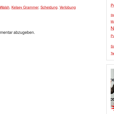
P
 Walsh
,
Kelsey Grammer
,
Scheidung
,
Verlobung
St
M
N
mmentar abzugeben.
Pa
S
Tw