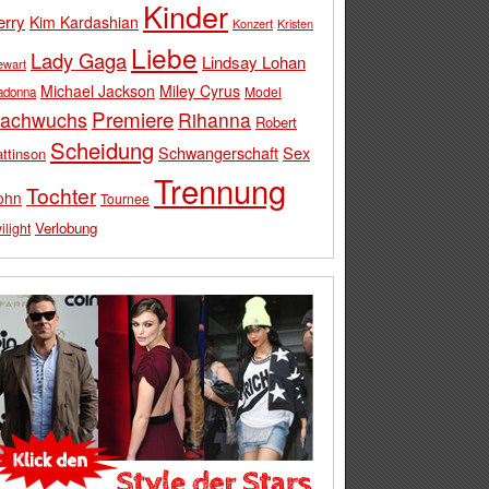
Kinder
erry
Kim Kardashian
Konzert
Kristen
Liebe
Lady Gaga
Lindsay Lohan
ewart
Michael Jackson
Miley Cyrus
Model
adonna
Premiere
achwuchs
Rihanna
Robert
Scheidung
Schwangerschaft
Sex
ttinson
Trennung
Tochter
ohn
Tournee
Verlobung
ilight