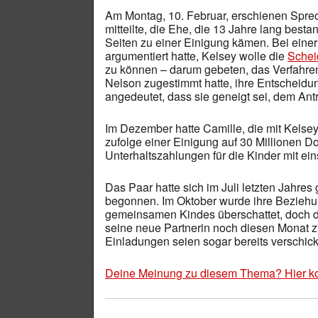
Am Montag, 10. Februar, erschienen Sprec
mitteilte, die Ehe, die 13 Jahre lang best
Seiten zu einer Einigung kämen. Bei einer
argumentiert hatte, Kelsey wolle die
Schei
zu können – darum gebeten, das Verfahre
Nelson zugestimmt hatte, ihre Entscheidun
angedeutet, dass sie geneigt sei, dem A
Im Dezember hatte Camille, die mit Kelsey
zufolge einer Einigung auf 30 Millionen Do
Unterhaltszahlungen für die Kinder mit ein
Das Paar hatte sich im Juli letzten Jahre
begonnen. Im Oktober wurde ihre Beziehun
gemeinsamen Kindes überschattet, doch d
seine neue Partnerin noch diesen Monat z
Einladungen seien sogar bereits verschic
Deine Meinung zu diesem Thema? Hier k