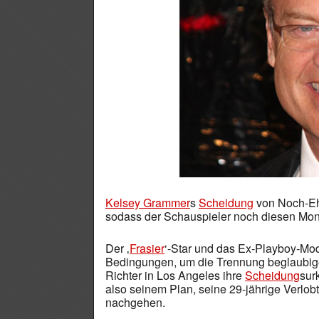
Kelsey Grammer
s
Scheidung
von Noch-Ehe
sodass der Schauspieler noch diesen Mona
Der ‚
Frasier
‘-Star und das Ex-Playboy-Mo
Bedingungen, um die Trennung beglaubig
Richter in Los Angeles ihre
Scheidung
sur
also seinem Plan, seine 29-jährige Verlob
nachgehen.