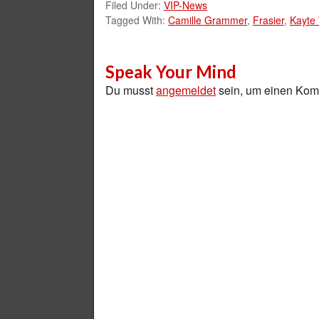
Filed Under:
VIP-News
Tagged With:
Camille Grammer
,
Frasier
,
Kayte
Speak Your Mind
Du musst
angemeldet
sein, um einen Ko