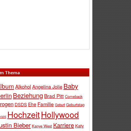
m Thema
Baby
lbum
Alkohol
Angelina Jolie
Beziehung
erlin
Brad Pitt
Comeback
rogen
Familie
Ehe
DSDS
Geburtstag
Geburt
Hochzeit
Hollywood
richt
ustin Bieber
Karriere
Katy
Kanye West