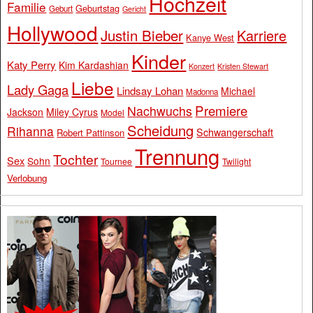
Hochzeit
Familie
Geburtstag
Geburt
Gericht
Hollywood
Justin Bieber
Karriere
Kanye West
Kinder
Katy Perry
Kim Kardashian
Konzert
Kristen Stewart
Liebe
Lady Gaga
Lindsay Lohan
Michael
Madonna
Premiere
Nachwuchs
Jackson
Miley Cyrus
Model
Scheidung
Rihanna
Schwangerschaft
Robert Pattinson
Trennung
Tochter
Sex
Sohn
Tournee
Twilight
Verlobung