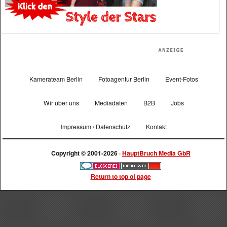
Kamerateam Berlin
Fotoagentur Berlin
Event-Fotos
Wir über uns
Mediadaten
B2B
Jobs
Impressum / Datenschutz
Kontakt
Copyright © 2001-2026 ·
HauptBruch Media GbR
Return to top of page