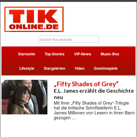
Startseite
Top-Stories
VIP-News
Music-Box
Lifestyle
Stargalerien
Video
Gewinnspiele
„Fifty Shades of Grey“
E.L. James erzählt die Geschichte
neu
Mit ihrer „Fifty Shades of Grey“-Trilogie
hat die britische Schriftstellerin E.L.
James Millionen von Lesern in ihren Bann
gezogen …